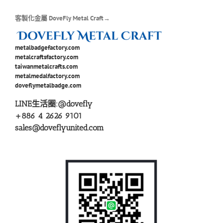
客製化金屬 DoveFly Metal Craft→
metalbadgefactory.com
metalcraftsfactory.com
taiwanmetalcrafts.com
metalmedalfactory.com
doveflymetalbadge.com
LINE生活圈:
@dovefly
+886 4 2626 9101
sales@doveflyunited.com