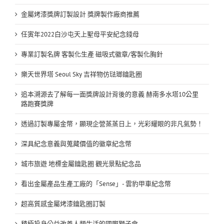
金屬烤漆獎牌訂製設計 獎牌製作廠商推薦
任寅年2022白沙屯天上聖母平安紀念錢母
專業訂製名牌 客製化生產 磁吸式徽章/客製化胸針
樂天世界塔 Seoul Sky 吉祥物仿琺瑯鑰匙圈
追本溯源去了解每一面獎牌設計背後的意義 赫南多水塔10公里
路跑賽獎牌
透過訂製專屬金幣，顯現企營蒸蒸日上，光彩耀眼的非凡氣勢！
深具紀念意義與蒐藏價值的徽章紀念幣
城市旅遊 地標金屬鑰匙圈 觀光景點紀念品
看出金屬產品生產工廠的「Sense」- 雲豹甲車紀念幣
超高質感金屬烤漆鑰匙圈訂製
積極投身公益改善人類生活的國際獅子會