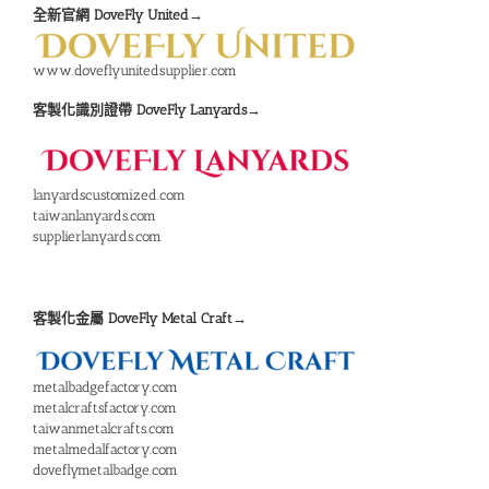
全新官網 DoveFly United→
www.doveflyunitedsupplier.com
客製化識別證帶 DoveFly Lanyards→
lanyardscustomized.com
taiwanlanyards.com
supplierlanyards.com
客製化金屬 DoveFly Metal Craft→
metalbadgefactory.com
metalcraftsfactory.com
taiwanmetalcrafts.com
metalmedalfactory.com
doveflymetalbadge.com