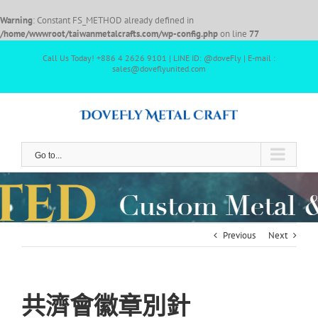
Warning
: Constant FS_METHOD already defined in
/home/wwwroot/taiwanmetalcrafts.com/wp-config.php
on line
77
Call Us Today! +886 4 2626 9101 | LINE ID: @doveFly | E-mail :
sales@doveflyunited.com
Go to...
Previous
Next
共濟會徽章別針