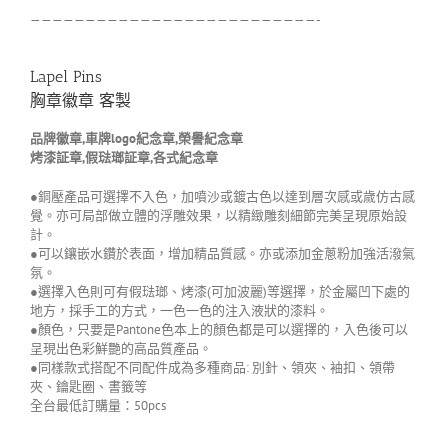
——————————————————————————-
Lapel Pins
胸章徽章 客製
品牌徽章,車牌logo紀念章,榮譽紀念章
烤漆証章,假琺瑯証章,各式紀念章
●銅壓產品可選擇不入色，加噴沙或鍍古色以達到層次感或歲仿古感
覺。亦可局部做立體的浮雕效果，以精緻雕刻細節完美呈現原始設
計。
●可以鑲嵌水鑽於表面，增加精品質感。亦或添加金蔥粉加強活潑氣
氛。
●選擇入色則可有假琺瑯、烤漆(可加波麗)等選擇，於金屬凹下處的
地方，採手工的方式，一色一色的注入液狀的漆料。
●顏色，只要是Pantone色本上的顏色都是可以選擇的，入色後可以
呈現出色彩鮮艷的高品質產品。
●同樣款式搭配不同配件成為多種商品: 別針、領夾、袖扣、領帶
夾、鑰匙圈、書籤等
全台最低訂購量：50pcs