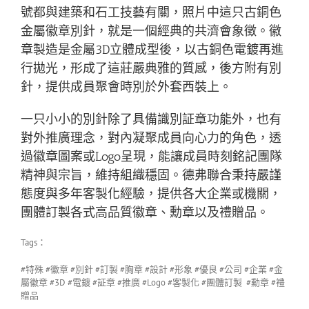
號都與建築和石工技藝有關，照片中這只古銅色
金屬徽章別針，就是一個經典的共濟會象徵。徽
章製造是金屬3D立體成型後，以古銅色電鍍再進
行拋光，形成了這莊嚴典雅的質感，後方附有別
針，提供成員聚會時別於外套西裝上。
一只小小的別針除了具備識別証章功能外，也有
對外推廣理念，對內凝聚成員向心力的角色，透
過徽章圖案或Logo呈現，能讓成員時刻銘記團隊
精神與宗旨，維持組織穩固。德弗聯合秉持嚴謹
態度與多年客製化經驗，提供各大企業或機關，
團體訂製各式高品質徽章、勳章以及禮贈品。
Tags：
#特殊 #徽章 #別針 #訂製 #胸章 #設計 #形象 #優良 #公司 #企業 #金
屬徽章 #3D #電鍍 #証章 #推廣 #Logo #客製化 #團體訂製 #勳章 #禮
贈品