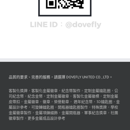
品質的要求、完善的服務，請選擇 DOVEFLY UNITED CO., LTD。
客製化獎牌
，
客製化金屬徽章
，
紀念幣製作
，
定制金屬鑰匙圈
，
公
司紀念幣
，
紀念金幣
，
定制金屬徽章
，
客製化金屬徽標
，
定制金屬
皮帶扣
，
金屬徽章
，
徽章
，
榮譽勳章
，
週年紀念幣
，
3D鑰匙圈
，
金
屬設計參考
，
可旋轉鑰匙圈
，
開瓶器鑰匙圈製作
，
特殊獎牌
，
學校
金屬徽章製作
，
金屬項鍊綴飾
，
金屬開瓶器
，
軍事紀念獎章
，
社團
徽章製作
，
更多金屬成品設計參考