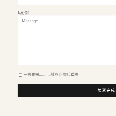
其他備註
一言難盡...........請與我電話聯絡
填寫完成