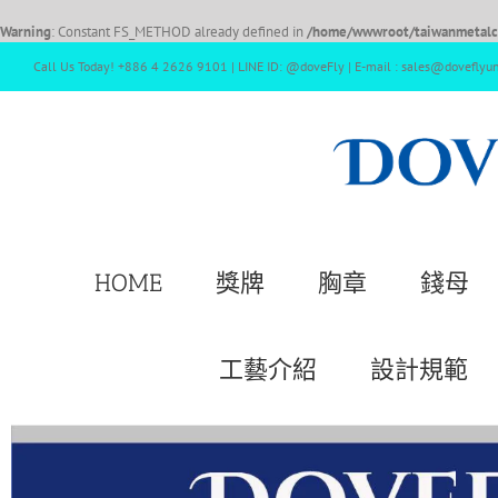
Warning
: Constant FS_METHOD already defined in
/home/wwwroot/taiwanmetalcr
Call Us Today! +886 4 2626 9101 | LINE ID: @doveFly | E-mail : sales@doveflyu
HOME
獎牌
胸章
錢母
工藝介紹
設計規範