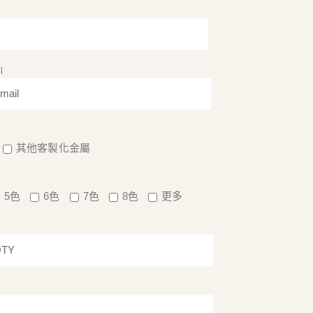
l
其他客製化金屬
5色
6色
7色
8色
更多