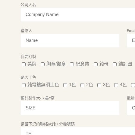
公司大名
聯絡人
Emai
我要訂製
獎牌
胸章/徽章
紀念幣
錢母
鑰匙圈
是否上色
純電鍍無須上色
1色
2色
3色
4色
預計製作大小 長*高
數量
請留下您的聯絡電話 / 分機號碼