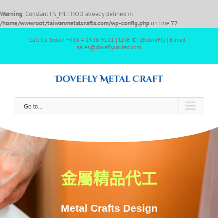
Warning
: Constant FS_METHOD already defined in
/home/wwwroot/taiwanmetalcrafts.com/wp-config.php
on line
77
Call Us Today! +886 4 2626 9101 | LINE ID: @doveFly | E-mail :
sales@doveflyunited.com
Go to...
金屬精品代工
Metal Crafts Design