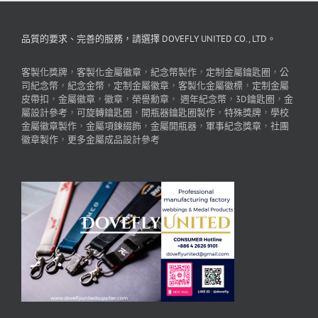
品質的要求、完善的服務，請選擇 DOVEFLY UNITED CO., LTD。
客製化獎牌
，
客製化金屬徽章
，
紀念幣製作
，
定制金屬鑰匙圈
，
公
司紀念幣
，
紀念金幣
，
定制金屬徽章
，
客製化金屬徽標
，
定制金屬
皮帶扣
，
金屬徽章
，
徽章
，
榮譽勳章
，
週年紀念幣
，
3D鑰匙圈
，
金
屬設計參考
，
可旋轉鑰匙圈
，
開瓶器鑰匙圈製作
，
特殊獎牌
，
學校
金屬徽章製作
，
金屬項鍊綴飾
，
金屬開瓶器
，
軍事紀念獎章
，
社團
徽章製作
，
更多金屬成品設計參考