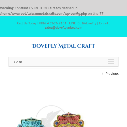
Warning
: Constant FS_METHOD already defined in
/home/wwwroot/taiwanmetalcrafts.com/wp-config.php
on line
77
Call Us Today! +886 4 2626 9101 | LINE ID: @doveFly | E-mail :
sales@doveflyunited.com
Go to...
Previous