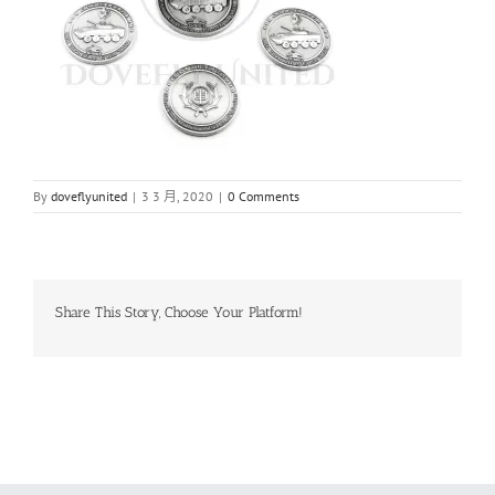
By
doveflyunited
|
3 3 月, 2020
|
0 Comments
Share This Story, Choose Your Platform!