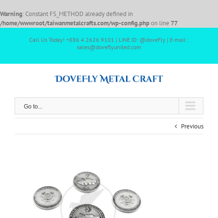
Warning
: Constant FS_METHOD already defined in
/home/wwwroot/taiwanmetalcrafts.com/wp-config.php
on line
77
Call Us Today! +886 4 2626 9101 | LINE ID: @doveFly | E-mail :
sales@doveflyunited.com
Go to...
Previous