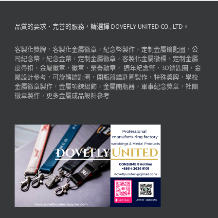
品質的要求、完善的服務，請選擇 DOVEFLY UNITED CO., LTD。
客製化獎牌
，
客製化金屬徽章
，
紀念幣製作
，
定制金屬鑰匙圈
，
公
司紀念幣
，
紀念金幣
，
定制金屬徽章
，
客製化金屬徽標
，
定制金屬
皮帶扣
，
金屬徽章
，
徽章
，
榮譽勳章
，
週年紀念幣
，
3D鑰匙圈
，
金
屬設計參考
，
可旋轉鑰匙圈
，
開瓶器鑰匙圈製作
，
特殊獎牌
，
學校
金屬徽章製作
，
金屬項鍊綴飾
，
金屬開瓶器
，
軍事紀念獎章
，
社團
徽章製作
，
更多金屬成品設計參考