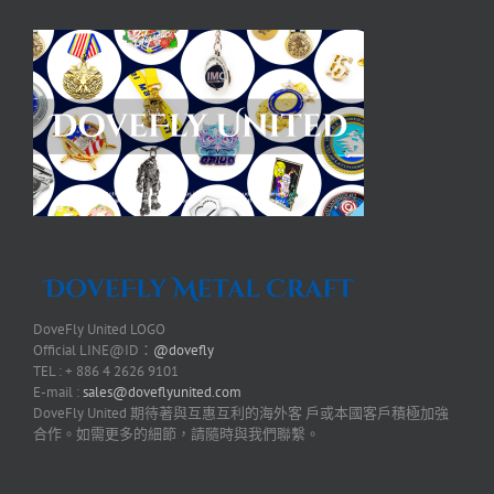
DoveFly United LOGO
Official LINE@ID：
@dovefly
TEL : + 886 4 2626 9101
E-mail :
sales@doveflyunited.com
DoveFly United 期待著與互惠互利的海外客 戶或本國客戶積極加強
合作。如需更多的細節，請隨時與我們聯繫。