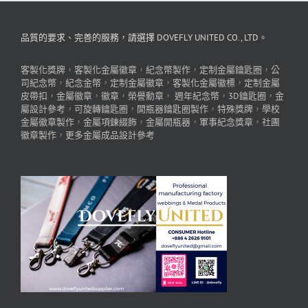
品質的要求、完善的服務，請選擇 DOVEFLY UNITED CO., LTD。
客製化獎牌
，
客製化金屬徽章
，
紀念幣製作
，
定制金屬鑰匙圈
，
公
司紀念幣
，
紀念金幣
，
定制金屬徽章
，
客製化金屬徽標
，
定制金屬
皮帶扣
，
金屬徽章
，
徽章
，
榮譽勳章
，
週年紀念幣
，
3D鑰匙圈
，
金
屬設計參考
，
可旋轉鑰匙圈
，
開瓶器鑰匙圈製作
，
特殊獎牌
，
學校
金屬徽章製作
，
金屬項鍊綴飾
，
金屬開瓶器
，
軍事紀念獎章
，
社團
徽章製作
，
更多金屬成品設計參考