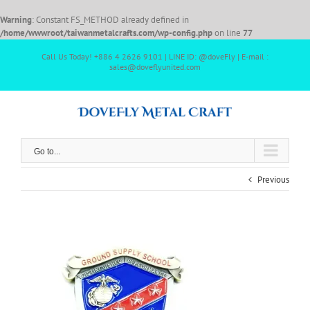
Warning
: Constant FS_METHOD already defined in
/home/wwwroot/taiwanmetalcrafts.com/wp-config.php
on line
77
Call Us Today! +886 4 2626 9101 | LINE ID: @doveFly | E-mail :
sales@doveflyunited.com
Go to...
Previous