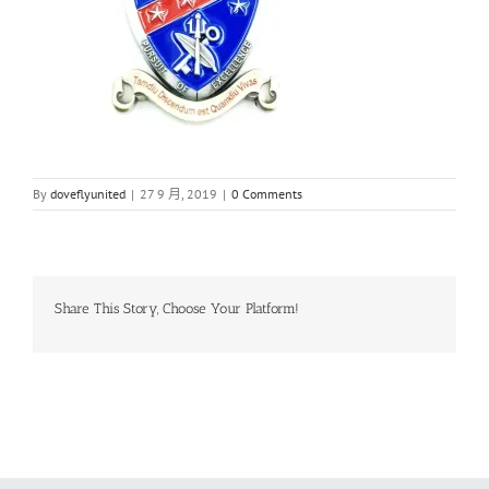
By
doveflyunited
|
27 9 月, 2019
|
0 Comments
Share This Story, Choose Your Platform!