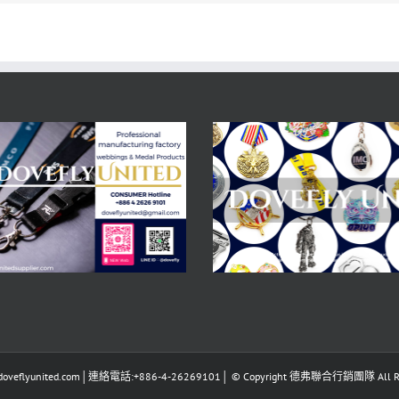
eflyunited.com│連絡電話:+886-4-26269101│ © Copyright 德弗聯合行銷團隊 All Righ