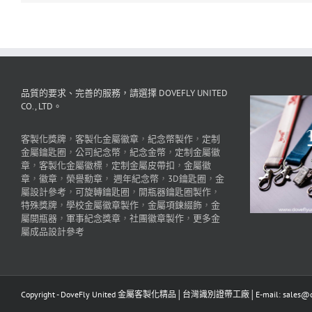
品質的要求、完善的服務，請選擇 DOVEFLY UNITED
CO., LTD。
客製化獎牌
，
客製化金屬徽章
，
紀念幣製作
，
定制
金屬鑰匙圈
，
公司紀念幣
，
紀念金幣
，
定制金屬徽
章
，
客製化金屬徽標
，
定制金屬皮帶扣
，
金屬徽
章
，
徽章
，
榮譽勳章
，
週年紀念幣
，
3D鑰匙圈
，
金
屬設計參考
，
可旋轉鑰匙圈
，
開瓶器鑰匙圈製作
，
特殊獎牌
，
學校金屬徽章製作
，
金屬項鍊綴飾
，
金
屬開瓶器
，
軍事紀念獎章
，
社團徽章製作
，
更多金
屬成品設計參考
Copyright - DoveFly United 金屬客製化精品│台灣識別證帶工廠│E-mail: sales@dov