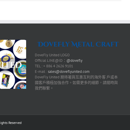
DoveFly United LOGO
Official LINE@ID：
@dovefly
TEL : + 886 4 2626 9101
E-mail :
sales@doveflyunited.com
DoveFly United 期待著與互惠互利的海外客 戶或本
國客戶積極加強合作。如需更多的細節，請隨時與
我們聯繫。
ts Reserved