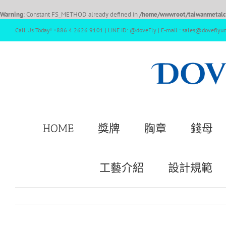
Warning
: Constant FS_METHOD already defined in
/home/wwwroot/taiwanmetalcr
Call Us Today! +886 4 2626 9101 | LINE ID: @doveFly | E-mail : sales@doveflyu
HOME
獎牌
胸章
錢母
工藝介紹
設計規範