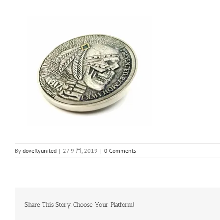
By
doveflyunited
|
27 9 月, 2019
|
0 Comments
Share This Story, Choose Your Platform!