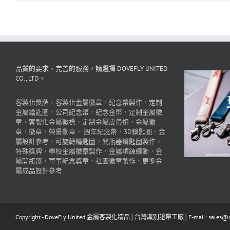
品質的要求、完善的服務，請選擇 DOVEFLY UNITED
CO., LTD。
客製化獎牌
，
客製化金屬徽章
，
紀念幣製作
，
定制
金屬鑰匙圈
，
公司紀念幣
，
紀念金幣
，
定制金屬徽
章
，
客製化金屬徽標
，
定制金屬皮帶扣
，
金屬徽
章
，
徽章
，
榮譽勳章
，
週年紀念幣
，
3D鑰匙圈
，
金
屬設計參考
，
可旋轉鑰匙圈
，
開瓶器鑰匙圈製作
，
特殊獎牌
，
學校金屬徽章製作
，
金屬項鍊綴飾
，
金
屬開瓶器
，
軍事紀念獎章
，
社團徽章製作
，
更多金
屬成品設計參考
Copyright - DoveFly United 金屬客製化精品│台灣識別證帶工廠│E-mail: sales@dov