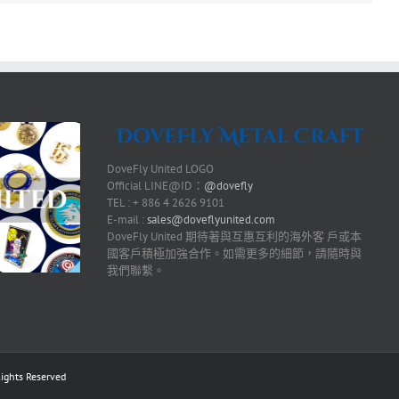
DoveFly United LOGO
Official LINE@ID：
@dovefly
TEL : + 886 4 2626 9101
E-mail :
sales@doveflyunited.com
DoveFly United 期待著與互惠互利的海外客 戶或本
國客戶積極加強合作。如需更多的細節，請隨時與
我們聯繫。
ts Reserved