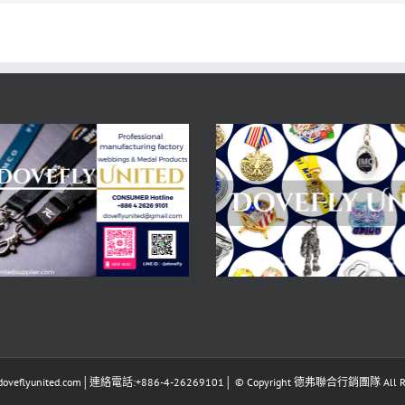
eflyunited.com│連絡電話:+886-4-26269101│ © Copyright 德弗聯合行銷團隊 All Righ