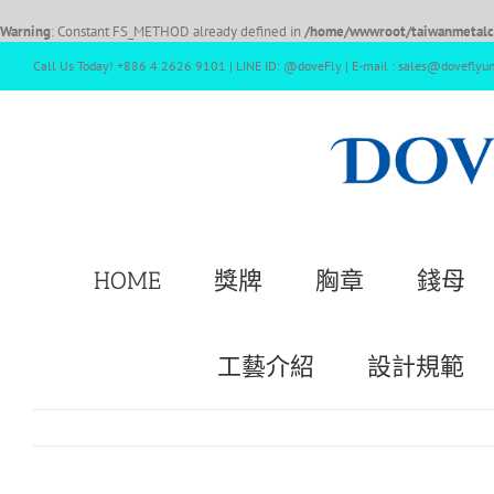
Warning
: Constant FS_METHOD already defined in
/home/wwwroot/taiwanmetalcr
Call Us Today! +886 4 2626 9101 | LINE ID: @doveFly | E-mail : sales@doveflyu
HOME
獎牌
胸章
錢母
工藝介紹
設計規範