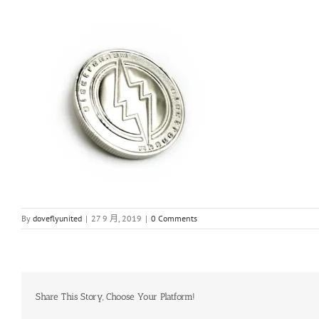
By
doveflyunited
|
27 9 月, 2019
|
0 Comments
Share This Story, Choose Your Platform!