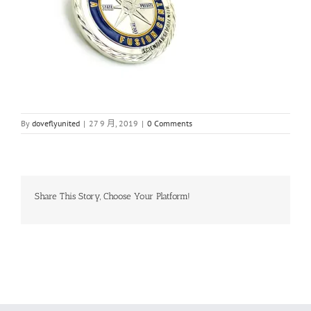
By
doveflyunited
|
27 9 月, 2019
|
0 Comments
Share This Story, Choose Your Platform!