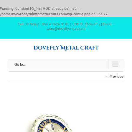
Warning
: Constant FS_METHOD already defined in
/home/wwwroot/taiwanmetalcrafts.com/wp-config.php
on line
77
Call Us Today! +886 4 2626 9101 | LINE ID: @doveFly | E-mail :
sales@doveflyunited.com
Go to...
Previous