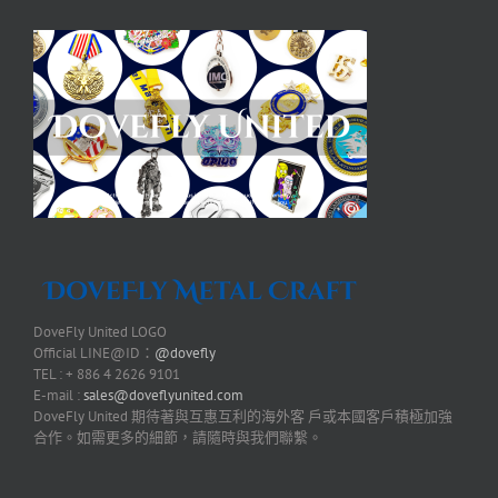
DoveFly United LOGO
Official LINE@ID：
@dovefly
TEL : + 886 4 2626 9101
E-mail :
sales@doveflyunited.com
DoveFly United 期待著與互惠互利的海外客 戶或本國客戶積極加強
合作。如需更多的細節，請隨時與我們聯繫。