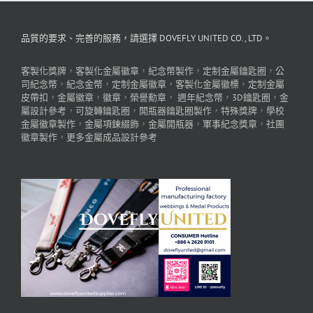
品質的要求、完善的服務，請選擇 DOVEFLY UNITED CO., LTD。
客製化獎牌
，
客製化金屬徽章
，
紀念幣製作
，
定制金屬鑰匙圈
，
公
司紀念幣
，
紀念金幣
，
定制金屬徽章
，
客製化金屬徽標
，
定制金屬
皮帶扣
，
金屬徽章
，
徽章
，
榮譽勳章
，
週年紀念幣
，
3D鑰匙圈
，
金
屬設計參考
，
可旋轉鑰匙圈
，
開瓶器鑰匙圈製作
，
特殊獎牌
，
學校
金屬徽章製作
，
金屬項鍊綴飾
，
金屬開瓶器
，
軍事紀念獎章
，
社團
徽章製作
，
更多金屬成品設計參考