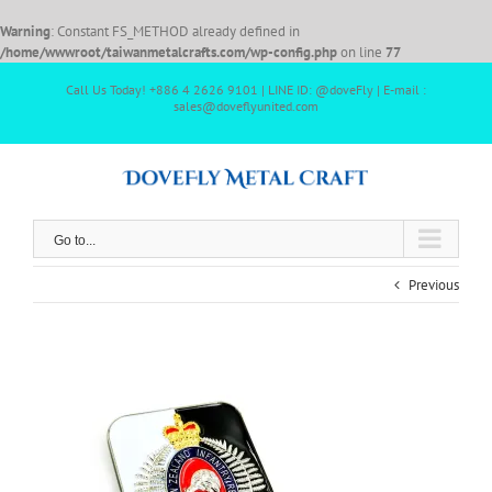
Warning
: Constant FS_METHOD already defined in
/home/wwwroot/taiwanmetalcrafts.com/wp-config.php
on line
77
Call Us Today! +886 4 2626 9101 | LINE ID: @doveFly | E-mail :
sales@doveflyunited.com
Go to...
Previous