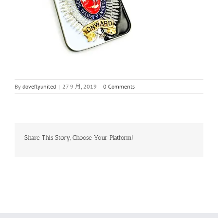
By
doveflyunited
|
27 9 月, 2019
|
0 Comments
Share This Story, Choose Your Platform!