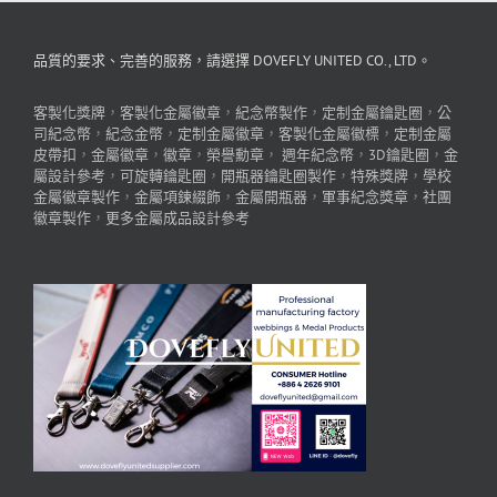
品質的要求、完善的服務，請選擇 DOVEFLY UNITED CO., LTD。
客製化獎牌
，
客製化金屬徽章
，
紀念幣製作
，
定制金屬鑰匙圈
，
公
司紀念幣
，
紀念金幣
，
定制金屬徽章
，
客製化金屬徽標
，
定制金屬
皮帶扣
，
金屬徽章
，
徽章
，
榮譽勳章
，
週年紀念幣
，
3D鑰匙圈
，
金
屬設計參考
，
可旋轉鑰匙圈
，
開瓶器鑰匙圈製作
，
特殊獎牌
，
學校
金屬徽章製作
，
金屬項鍊綴飾
，
金屬開瓶器
，
軍事紀念獎章
，
社團
徽章製作
，
更多金屬成品設計參考