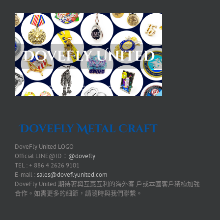
DoveFly United LOGO
Official LINE@ID：
@dovefly
TEL : + 886 4 2626 9101
E-mail :
sales@doveflyunited.com
DoveFly United 期待著與互惠互利的海外客 戶或本國客戶積極加強
合作。如需更多的細節，請隨時與我們聯繫。