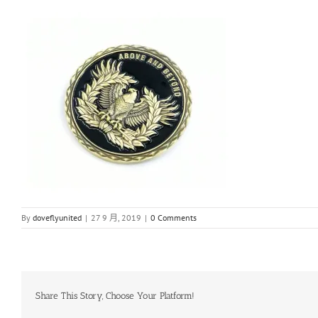
By
doveflyunited
|
27 9 月, 2019
|
0 Comments
Share This Story, Choose Your Platform!