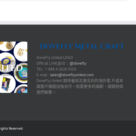
DoveFly United LOGO
Official LINE@ID：
@dovefly
TEL : + 886 4 2626 9101
E-mail :
sales@doveflyunited.com
DoveFly United 期待著與互惠互利的海外客 戶或本
國客戶積極加強合作。如需更多的細節，請隨時與
我們聯繫。
ts Reserved