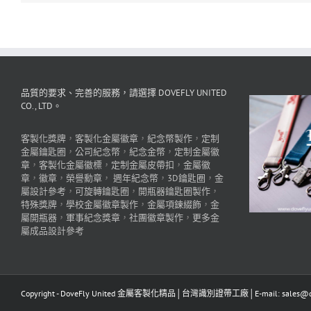
品質的要求、完善的服務，請選擇 DOVEFLY UNITED
CO., LTD。
客製化獎牌
，
客製化金屬徽章
，
紀念幣製作
，
定制
金屬鑰匙圈
，
公司紀念幣
，
紀念金幣
，
定制金屬徽
章
，
客製化金屬徽標
，
定制金屬皮帶扣
，
金屬徽
章
，
徽章
，
榮譽勳章
，
週年紀念幣
，
3D鑰匙圈
，
金
屬設計參考
，
可旋轉鑰匙圈
，
開瓶器鑰匙圈製作
，
特殊獎牌
，
學校金屬徽章製作
，
金屬項鍊綴飾
，
金
屬開瓶器
，
軍事紀念獎章
，
社團徽章製作
，
更多金
屬成品設計參考
Copyright - DoveFly United 金屬客製化精品│台灣識別證帶工廠│E-mail: sales@dov