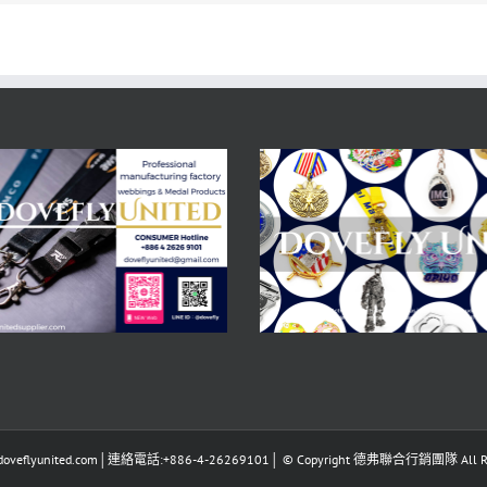
eflyunited.com│連絡電話:+886-4-26269101│ © Copyright 德弗聯合行銷團隊 All Righ