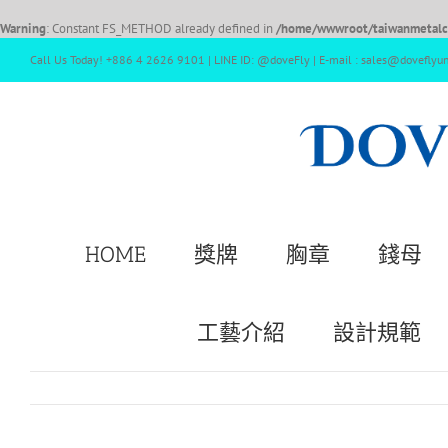
Warning
: Constant FS_METHOD already defined in
/home/wwwroot/taiwanmetalcr
Call Us Today! +886 4 2626 9101 | LINE ID: @doveFly | E-mail : sales@doveflyu
HOME
獎牌
胸章
錢母
工藝介紹
設計規範