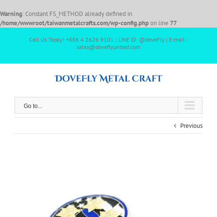
Warning
: Constant FS_METHOD already defined in
/home/wwwroot/taiwanmetalcrafts.com/wp-config.php
on line
77
Call Us Today! +886 4 2626 9101 | LINE ID: @doveFly | E-mail :
sales@doveflyunited.com
Go to...
Previous