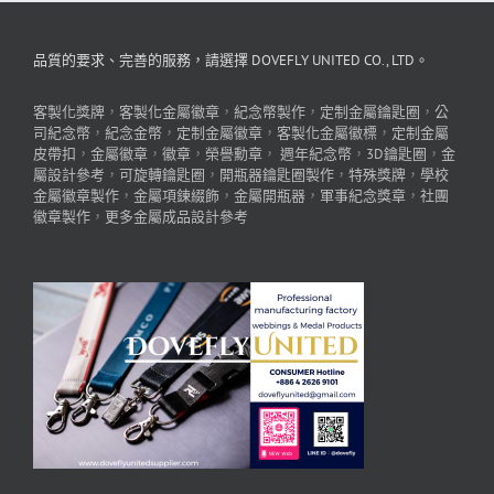
品質的要求、完善的服務，請選擇 DOVEFLY UNITED CO., LTD。
客製化獎牌
，
客製化金屬徽章
，
紀念幣製作
，
定制金屬鑰匙圈
，
公
司紀念幣
，
紀念金幣
，
定制金屬徽章
，
客製化金屬徽標
，
定制金屬
皮帶扣
，
金屬徽章
，
徽章
，
榮譽勳章
，
週年紀念幣
，
3D鑰匙圈
，
金
屬設計參考
，
可旋轉鑰匙圈
，
開瓶器鑰匙圈製作
，
特殊獎牌
，
學校
金屬徽章製作
，
金屬項鍊綴飾
，
金屬開瓶器
，
軍事紀念獎章
，
社團
徽章製作
，
更多金屬成品設計參考