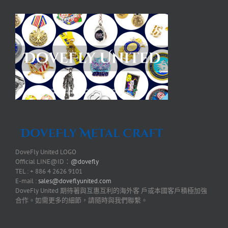
DoveFly United LOGO
Official LINE@ID：
@dovefly
TEL : + 886 4 2626 9101
E-mail :
sales@doveflyunited.com
DoveFly United 期待著與互惠互利的海外客 戶或本國客戶積極加強
合作。如需更多的細節，請隨時與我們聯繫。