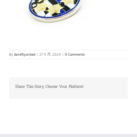
By
doveflyunited
|
27 9 月, 2019
|
0 Comments
Share This Story, Choose Your Platform!