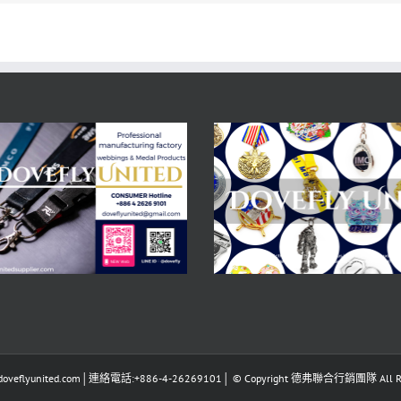
eflyunited.com│連絡電話:+886-4-26269101│ © Copyright 德弗聯合行銷團隊 All Righ