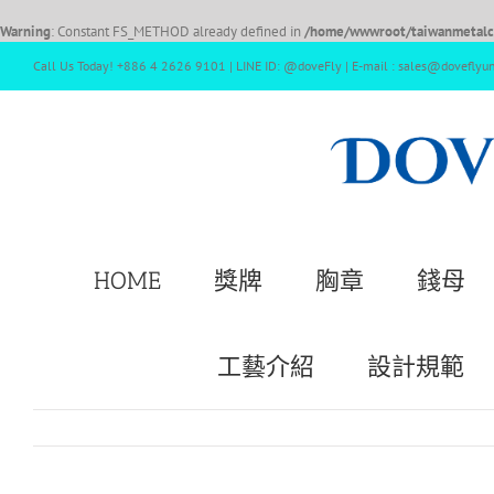
Warning
: Constant FS_METHOD already defined in
/home/wwwroot/taiwanmetalcr
Call Us Today! +886 4 2626 9101 | LINE ID: @doveFly | E-mail : sales@doveflyu
HOME
獎牌
胸章
錢母
工藝介紹
設計規範