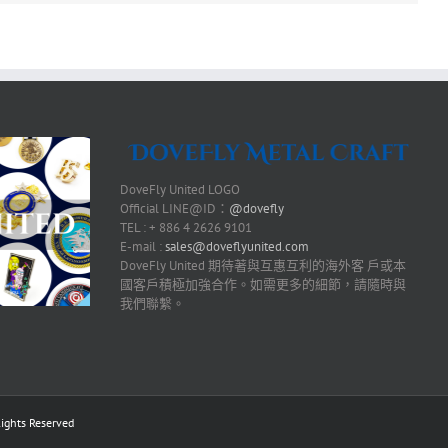
DoveFly United LOGO
Official LINE@ID：
@dovefly
TEL : + 886 4 2626 9101
E-mail :
sales@doveflyunited.com
DoveFly United 期待著與互惠互利的海外客 戶或本
國客戶積極加強合作。如需更多的細節，請隨時與
我們聯繫。
ts Reserved