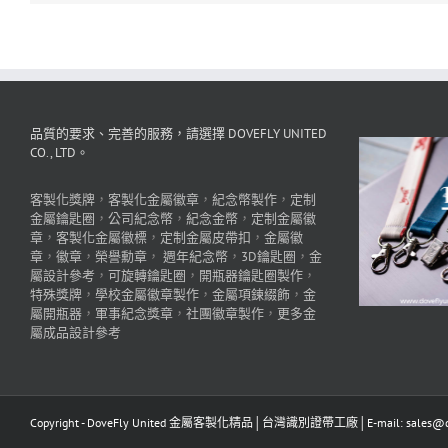
品質的要求、完善的服務，請選擇 DOVEFLY UNITED
CO., LTD。
客製化獎牌
，
客製化金屬徽章
，
紀念幣製作
，
定制
金屬鑰匙圈
，
公司紀念幣
，
紀念金幣
，
定制金屬徽
章
，
客製化金屬徽標
，
定制金屬皮帶扣
，
金屬徽
章
，
徽章
，
榮譽勳章
，
週年紀念幣
，
3D鑰匙圈
，
金
屬設計參考
，
可旋轉鑰匙圈
，
開瓶器鑰匙圈製作
，
特殊獎牌
，
學校金屬徽章製作
，
金屬項鍊綴飾
，
金
屬開瓶器
，
軍事紀念獎章
，
社團徽章製作
，
更多金
屬成品設計參考
Copyright - DoveFly United 金屬客製化精品│台灣識別證帶工廠│E-mail: sales@dov