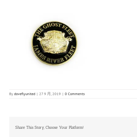
By
doveflyunited
|
27 9 月, 2019
|
0 Comments
Share This Story, Choose Your Platform!