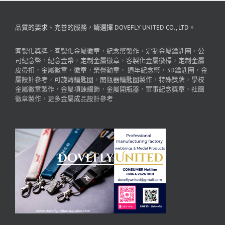
品質的要求、完善的服務，請選擇 DOVEFLY UNITED CO., LTD。
客製化獎牌
，
客製化金屬徽章
，
紀念幣製作
，
定制金屬鑰匙圈
，
公
司紀念幣
，
紀念金幣
，
定制金屬徽章
，
客製化金屬徽標
，
定制金屬
皮帶扣
，
金屬徽章
，
徽章
，
榮譽勳章
，
週年紀念幣
，
3D鑰匙圈
，
金
屬設計參考
，
可旋轉鑰匙圈
，
開瓶器鑰匙圈製作
，
特殊獎牌
，
學校
金屬徽章製作
，
金屬項鍊綴飾
，
金屬開瓶器
，
軍事紀念獎章
，
社團
徽章製作
，
更多金屬成品設計參考