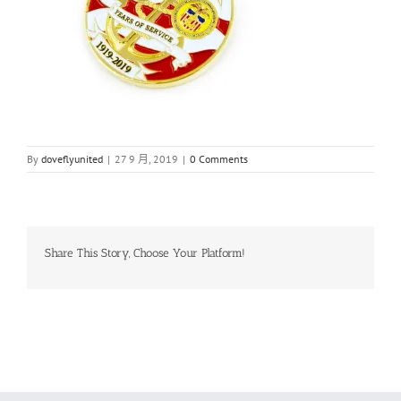
By
doveflyunited
|
27 9 月, 2019
|
0 Comments
Share This Story, Choose Your Platform!