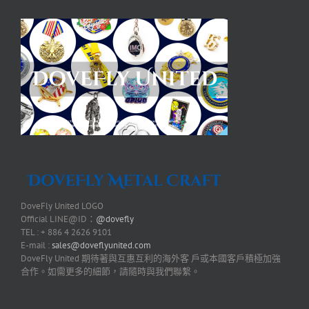
DoveFly United LOGO
Official LINE@ID：
@dovefly
TEL : + 886 4 2626 9101
E-mail :
sales@doveflyunited.com
DoveFly United 期待著與互惠互利的海外客 戶或本國客戶積極加強
合作。如需更多的細節，請隨時與我們聯繫。