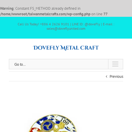
Warning
: Constant FS_METHOD already defined in
/home/wwwroot/taiwanmetalcrafts.com/wp-config.php
on line
77
Call Us Today! +886 4 2626 9101 | LINE ID: @doveFly | E-mail :
sales@doveflyunited.com
Go to...
Previous