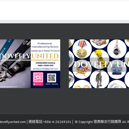
eflyunited.com│連絡電話:+886-4-26269101│ © Copyright 德弗聯合行銷團隊 All Righ