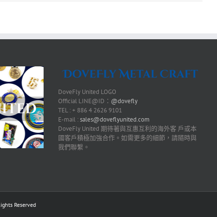
DoveFly United LOGO
Official LINE@ID：
@dovefly
TEL : + 886 4 2626 9101
E-mail :
sales@doveflyunited.com
DoveFly United 期待著與互惠互利的海外客 戶或本
國客戶積極加強合作。如需更多的細節，請隨時與
我們聯繫。
ts Reserved