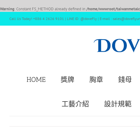
Warning
: Constant FS_METHOD already defined in
/home/wwwroot/taiwanmetalcr
Call Us Today! +886 4 2626 9101 | LINE ID: @doveFly | E-mail : sales@doveflyu
HOME
獎牌
胸章
錢母
工藝介紹
設計規範