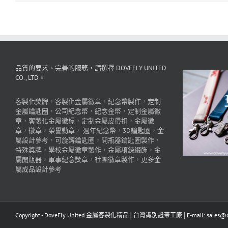
品質的要求、完善的服務，請選擇 DOVEFLY UNITED
CO., LTD。
客製化獎牌
，
客製化金屬徽章
，
紀念幣製作
，
定制
金屬鑰匙圈
，
公司紀念幣
，
紀念金幣
，
定制金屬徽
章
，
客製化金屬徽標
，
定制金屬皮帶扣
，
金屬徽
章
，
徽章
，
榮譽勳章
，
週年紀念幣
，
3D鑰匙圈
，
金
屬設計參考
，
可旋轉鑰匙圈
，
開瓶器鑰匙圈製作
，
特殊獎牌
，
學校金屬徽章製作
，
金屬項鍊綴飾
，
金
屬開瓶器
，
軍事紀念獎章
，
社團徽章製作
，
更多金
屬成品設計參考
Copyright - DoveFly United 金屬客製化精品│台灣識別證帶工廠│E-mail: sales@dov