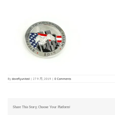
By
doveflyunited
|
27 9 月, 2019
|
0 Comments
Share This Story, Choose Your Platform!