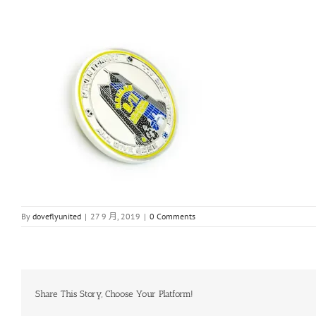
By
doveflyunited
|
27 9 月, 2019
|
0 Comments
Share This Story, Choose Your Platform!