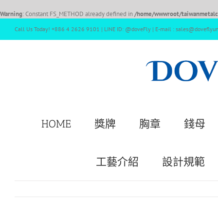
Warning
: Constant FS_METHOD already defined in
/home/wwwroot/taiwanmetalcr
Call Us Today! +886 4 2626 9101 | LINE ID: @doveFly | E-mail : sales@doveflyu
HOME
獎牌
胸章
錢母
工藝介紹
設計規範