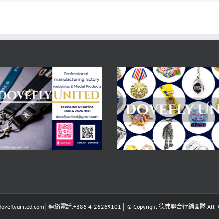
eflyunited.com│連絡電話:+886-4-26269101│ © Copyright 德弗聯合行銷團隊 All Righ