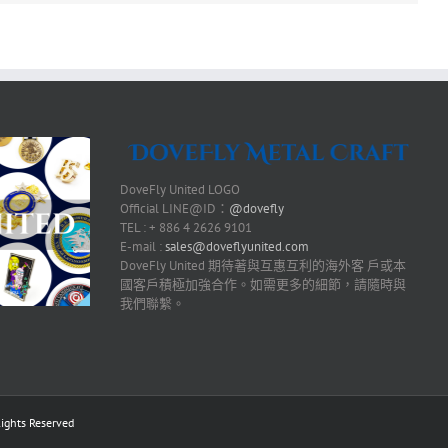
DoveFly United LOGO
Official LINE@ID：
@dovefly
TEL : + 886 4 2626 9101
E-mail :
sales@doveflyunited.com
DoveFly United 期待著與互惠互利的海外客 戶或本
國客戶積極加強合作。如需更多的細節，請隨時與
我們聯繫。
ts Reserved