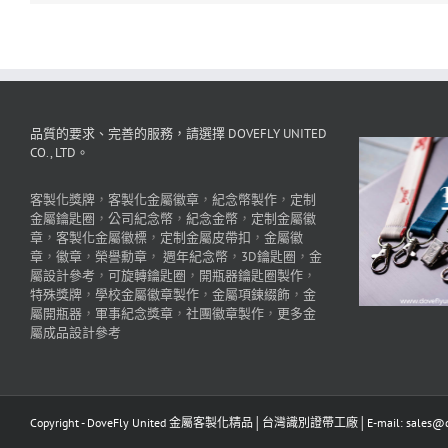
品質的要求、完善的服務，請選擇 DOVEFLY UNITED
CO., LTD。
客製化獎牌
，
客製化金屬徽章
，
紀念幣製作
，
定制
金屬鑰匙圈
，
公司紀念幣
，
紀念金幣
，
定制金屬徽
章
，
客製化金屬徽標
，
定制金屬皮帶扣
，
金屬徽
章
，
徽章
，
榮譽勳章
，
週年紀念幣
，
3D鑰匙圈
，
金
屬設計參考
，
可旋轉鑰匙圈
，
開瓶器鑰匙圈製作
，
特殊獎牌
，
學校金屬徽章製作
，
金屬項鍊綴飾
，
金
屬開瓶器
，
軍事紀念獎章
，
社團徽章製作
，
更多金
屬成品設計參考
Copyright - DoveFly United 金屬客製化精品│台灣識別證帶工廠│E-mail: sales@dov