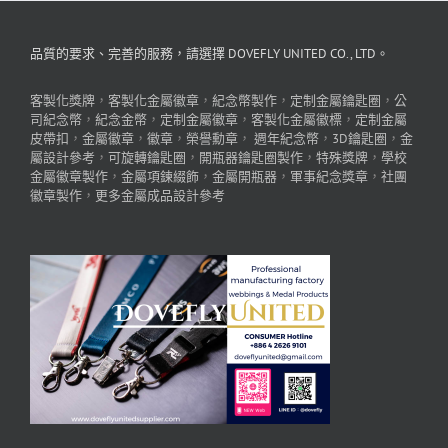
品質的要求、完善的服務，請選擇 DOVEFLY UNITED CO., LTD。
客製化獎牌
，
客製化金屬徽章
，
紀念幣製作
，
定制金屬鑰匙圈
，
公
司紀念幣
，
紀念金幣
，
定制金屬徽章
，
客製化金屬徽標
，
定制金屬
皮帶扣
，
金屬徽章
，
徽章
，
榮譽勳章
，
週年紀念幣
，
3D鑰匙圈
，
金
屬設計參考
，
可旋轉鑰匙圈
，
開瓶器鑰匙圈製作
，
特殊獎牌
，
學校
金屬徽章製作
，
金屬項鍊綴飾
，
金屬開瓶器
，
軍事紀念獎章
，
社團
徽章製作
，
更多金屬成品設計參考