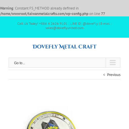
Warning
: Constant FS_METHOD already defined in
/home/wwwroot/taiwanmetalcrafts.com/wp-config.php
on line
77
Call Us Today! +886 4 2626 9101 | LINE ID: @doveFly | E-mail :
sales@doveflyunited.com
Go to...
Previous