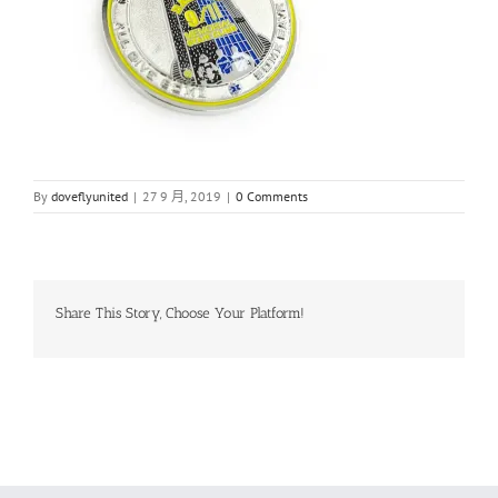
By
doveflyunited
|
27 9 月, 2019
|
0 Comments
Share This Story, Choose Your Platform!