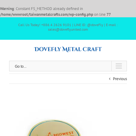
Warning
: Constant FS_METHOD already defined in
/home/wwwroot/taiwanmetalcrafts.com/wp-config.php
on line
77
Call Us Today! +886 4 2626 9101 | LINE ID: @doveFly | E-mail :
sales@doveflyunited.com
Go to...
Previous