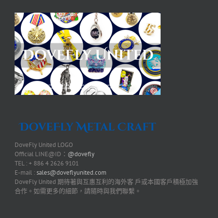
DoveFly United LOGO
Official LINE@ID：
@dovefly
TEL : + 886 4 2626 9101
E-mail :
sales@doveflyunited.com
DoveFly United 期待著與互惠互利的海外客 戶或本國客戶積極加強
合作。如需更多的細節，請隨時與我們聯繫。