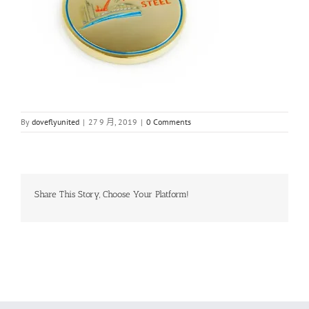
By
doveflyunited
|
27 9 月, 2019
|
0 Comments
Share This Story, Choose Your Platform!