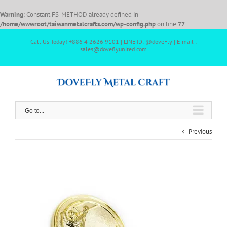
Warning
: Constant FS_METHOD already defined in
/home/wwwroot/taiwanmetalcrafts.com/wp-config.php
on line
77
Call Us Today! +886 4 2626 9101 | LINE ID: @doveFly | E-mail :
sales@doveflyunited.com
Go to...
Previous