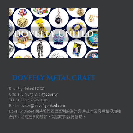
DoveFly United LOGO
Official LINE@ID：
@dovefly
TEL : + 886 4 2626 9101
E-mail :
sales@doveflyunited.com
DoveFly United 期待著與互惠互利的海外客 戶或本國客戶積極加強
合作。如需更多的細節，請隨時與我們聯繫。