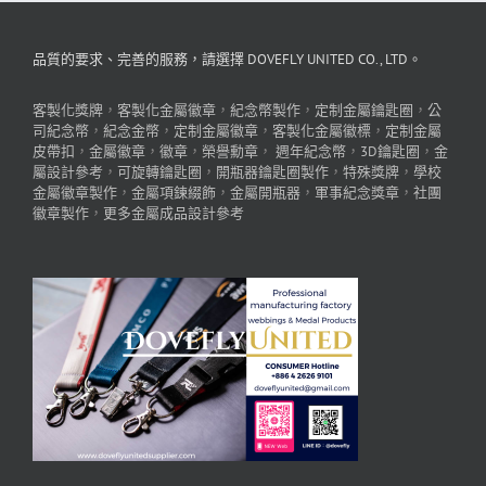
品質的要求、完善的服務，請選擇 DOVEFLY UNITED CO., LTD。
客製化獎牌
，
客製化金屬徽章
，
紀念幣製作
，
定制金屬鑰匙圈
，
公
司紀念幣
，
紀念金幣
，
定制金屬徽章
，
客製化金屬徽標
，
定制金屬
皮帶扣
，
金屬徽章
，
徽章
，
榮譽勳章
，
週年紀念幣
，
3D鑰匙圈
，
金
屬設計參考
，
可旋轉鑰匙圈
，
開瓶器鑰匙圈製作
，
特殊獎牌
，
學校
金屬徽章製作
，
金屬項鍊綴飾
，
金屬開瓶器
，
軍事紀念獎章
，
社團
徽章製作
，
更多金屬成品設計參考