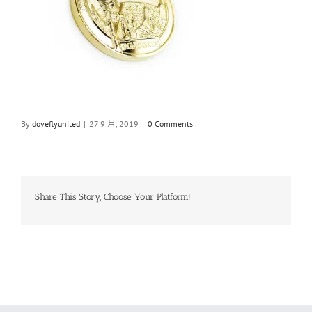
By
doveflyunited
|
27 9 月, 2019
|
0 Comments
Share This Story, Choose Your Platform!