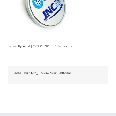
By
doveflyunited
|
27 9 月, 2019
|
0 Comments
Share This Story, Choose Your Platform!