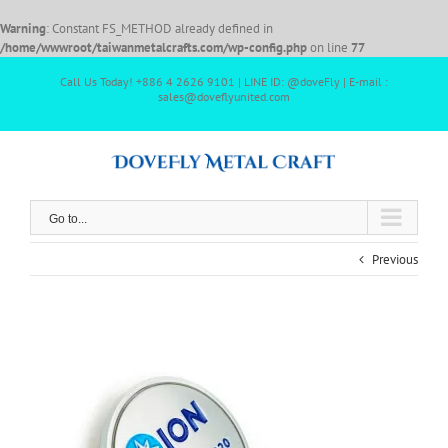
Warning
: Constant FS_METHOD already defined in
/home/wwwroot/taiwanmetalcrafts.com/wp-config.php
on line
77
Call Us Today! +886 4 2626 9101 | LINE ID: @doveFly | E-mail :
sales@doveflyunited.com
Go to...
Previous