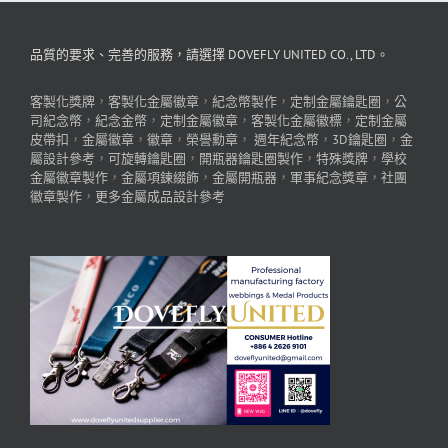
品質的要求、完善的服務，請選擇 DOVEFLY UNITED CO., LTD。
客製化獎牌
，
客製化金屬徽章
，
紀念幣製作
，
定制金屬鑰匙圈
，
公
司紀念幣
，
紀念金幣
，
定制金屬徽章
，
客製化金屬徽標
，
定制金屬
皮帶扣
，
金屬徽章
，
徽章
，
榮譽勳章
，
週年紀念幣
，
3D鑰匙圈
，
金
屬設計參考
，
可旋轉鑰匙圈
，
開瓶器鑰匙圈製作
，
特殊獎牌
，
學校
金屬徽章製作
，
金屬項鍊綴飾
，
金屬開瓶器
，
軍事紀念獎章
，
社團
徽章製作
，
更多金屬成品設計參考