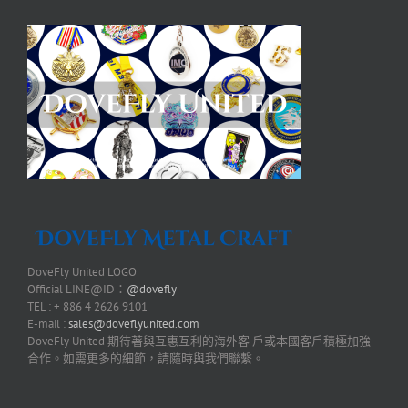
DoveFly United LOGO
Official LINE@ID：
@dovefly
TEL : + 886 4 2626 9101
E-mail :
sales@doveflyunited.com
DoveFly United 期待著與互惠互利的海外客 戶或本國客戶積極加強
合作。如需更多的細節，請隨時與我們聯繫。