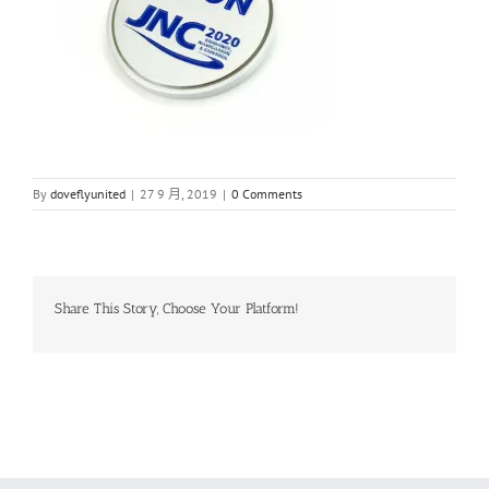
By
doveflyunited
|
27 9 月, 2019
|
0 Comments
Share This Story, Choose Your Platform!