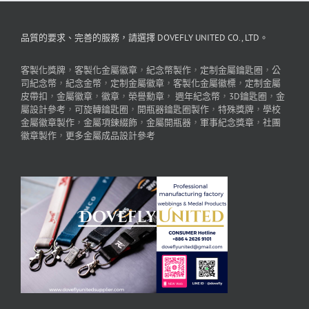
品質的要求、完善的服務，請選擇 DOVEFLY UNITED CO., LTD。
客製化獎牌
，
客製化金屬徽章
，
紀念幣製作
，
定制金屬鑰匙圈
，
公
司紀念幣
，
紀念金幣
，
定制金屬徽章
，
客製化金屬徽標
，
定制金屬
皮帶扣
，
金屬徽章
，
徽章
，
榮譽勳章
，
週年紀念幣
，
3D鑰匙圈
，
金
屬設計參考
，
可旋轉鑰匙圈
，
開瓶器鑰匙圈製作
，
特殊獎牌
，
學校
金屬徽章製作
，
金屬項鍊綴飾
，
金屬開瓶器
，
軍事紀念獎章
，
社團
徽章製作
，
更多金屬成品設計參考