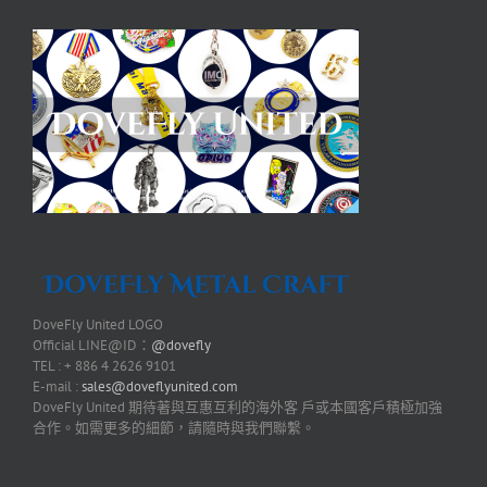
DoveFly United LOGO
Official LINE@ID：
@dovefly
TEL : + 886 4 2626 9101
E-mail :
sales@doveflyunited.com
DoveFly United 期待著與互惠互利的海外客 戶或本國客戶積極加強
合作。如需更多的細節，請隨時與我們聯繫。