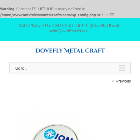
Warning
: Constant FS_METHOD already defined in
/home/wwwroot/taiwanmetalcrafts.com/wp-config.php
on line
77
Call Us Today! +886 4 2626 9101 | LINE ID: @doveFly | E-mail :
sales@doveflyunited.com
Go to...
Previous