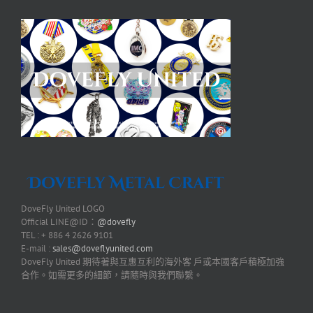
DoveFly United LOGO
Official LINE@ID：
@dovefly
TEL : + 886 4 2626 9101
E-mail :
sales@doveflyunited.com
DoveFly United 期待著與互惠互利的海外客 戶或本國客戶積極加強
合作。如需更多的細節，請隨時與我們聯繫。