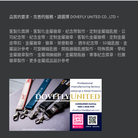
品質的要求、完善的服務，請選擇 DOVEFLY UNITED CO., LTD。
客製化獎牌
，
客製化金屬徽章
，
紀念幣製作
，
定制金屬鑰匙圈
，
公
司紀念幣
，
紀念金幣
，
定制金屬徽章
，
客製化金屬徽標
，
定制金屬
皮帶扣
，
金屬徽章
，
徽章
，
榮譽勳章
，
週年紀念幣
，
3D鑰匙圈
，
金
屬設計參考
，
可旋轉鑰匙圈
，
開瓶器鑰匙圈製作
，
特殊獎牌
，
學校
金屬徽章製作
，
金屬項鍊綴飾
，
金屬開瓶器
，
軍事紀念獎章
，
社團
徽章製作
，
更多金屬成品設計參考