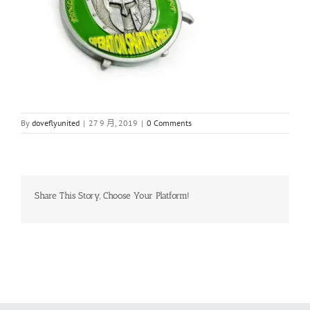
By
doveflyunited
|
27 9 月, 2019
|
0 Comments
Share This Story, Choose Your Platform!