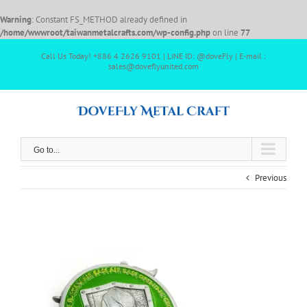
Warning
: Constant FS_METHOD already defined in
/home/wwwroot/taiwanmetalcrafts.com/wp-config.php
on line
77
Call Us Today! +886 4 2626 9101 | LINE ID: @doveFly | E-mail :
sales@doveflyunited.com
Go to...
Previous