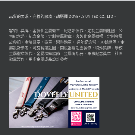
品質的要求、完善的服務，請選擇 DOVEFLY UNITED CO., LTD。
客製化獎牌
，
客製化金屬徽章
，
紀念幣製作
，
定制金屬鑰匙圈
，
公
司紀念幣
，
紀念金幣
，
定制金屬徽章
，
客製化金屬徽標
，
定制金屬
皮帶扣
，
金屬徽章
，
徽章
，
榮譽勳章
，
週年紀念幣
，
3D鑰匙圈
，
金
屬設計參考
，
可旋轉鑰匙圈
，
開瓶器鑰匙圈製作
，
特殊獎牌
，
學校
金屬徽章製作
，
金屬項鍊綴飾
，
金屬開瓶器
，
軍事紀念獎章
，
社團
徽章製作
，
更多金屬成品設計參考