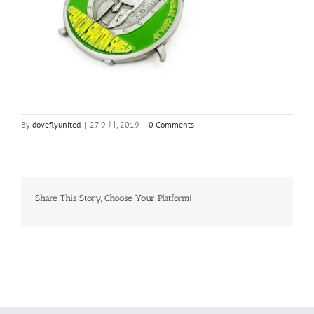
By
doveflyunited
|
27 9 月, 2019
|
0 Comments
Share This Story, Choose Your Platform!