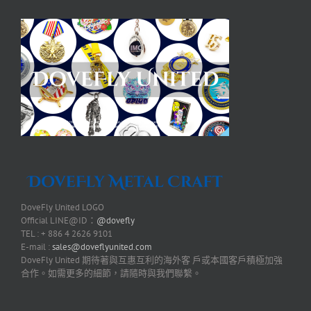
DoveFly United LOGO
Official LINE@ID：
@dovefly
TEL : + 886 4 2626 9101
E-mail :
sales@doveflyunited.com
DoveFly United 期待著與互惠互利的海外客 戶或本國客戶積極加強
合作。如需更多的細節，請隨時與我們聯繫。