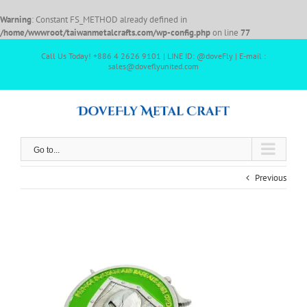
Warning
: Constant FS_METHOD already defined in
/home/wwwroot/taiwanmetalcrafts.com/wp-config.php
on line
77
Call Us Today! +886 4 2626 9101 | LINE ID: @doveFly | E-mail :
sales@doveflyunited.com
Go to...
Previous