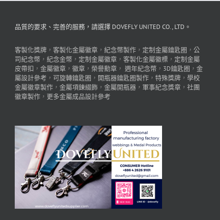
品質的要求、完善的服務，請選擇 DOVEFLY UNITED CO., LTD。
客製化獎牌
，
客製化金屬徽章
，
紀念幣製作
，
定制金屬鑰匙圈
，
公
司紀念幣
，
紀念金幣
，
定制金屬徽章
，
客製化金屬徽標
，
定制金屬
皮帶扣
，
金屬徽章
，
徽章
，
榮譽勳章
，
週年紀念幣
，
3D鑰匙圈
，
金
屬設計參考
，
可旋轉鑰匙圈
，
開瓶器鑰匙圈製作
，
特殊獎牌
，
學校
金屬徽章製作
，
金屬項鍊綴飾
，
金屬開瓶器
，
軍事紀念獎章
，
社團
徽章製作
，
更多金屬成品設計參考