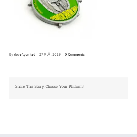
By
doveflyunited
|
27 9 月, 2019
|
0 Comments
Share This Story, Choose Your Platform!