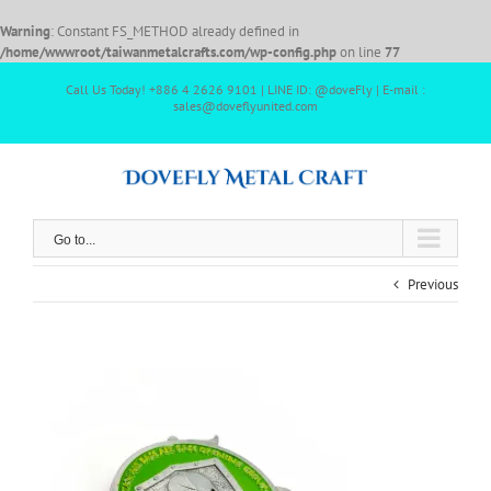
Warning
: Constant FS_METHOD already defined in
/home/wwwroot/taiwanmetalcrafts.com/wp-config.php
on line
77
Call Us Today! +886 4 2626 9101 | LINE ID: @doveFly | E-mail :
sales@doveflyunited.com
Go to...
Previous