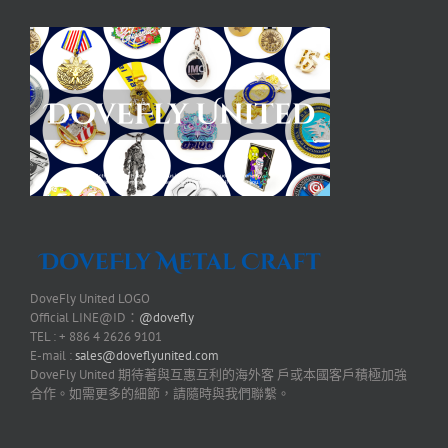
DoveFly United LOGO
Official LINE@ID：
@dovefly
TEL : + 886 4 2626 9101
E-mail :
sales@doveflyunited.com
DoveFly United 期待著與互惠互利的海外客 戶或本國客戶積極加強
合作。如需更多的細節，請隨時與我們聯繫。