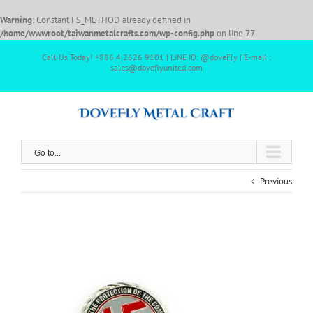
Warning
: Constant FS_METHOD already defined in
/home/wwwroot/taiwanmetalcrafts.com/wp-config.php
on line
77
Call Us Today! +886 4 2626 9101 | LINE ID: @doveFly | E-mail :
sales@doveflyunited.com
Go to...
Previous