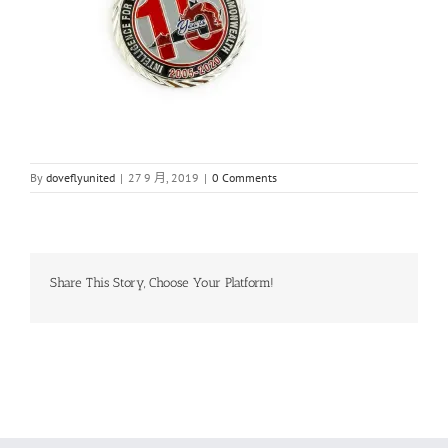
By
doveflyunited
|
27 9 月, 2019
|
0 Comments
Share This Story, Choose Your Platform!