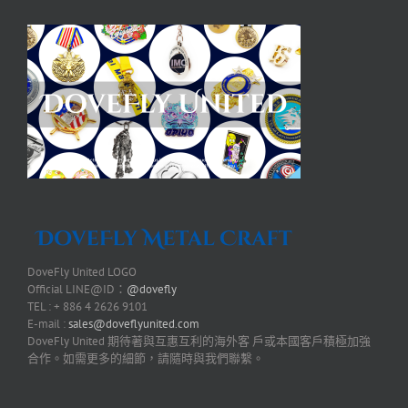
DoveFly United LOGO
Official LINE@ID：
@dovefly
TEL : + 886 4 2626 9101
E-mail :
sales@doveflyunited.com
DoveFly United 期待著與互惠互利的海外客 戶或本國客戶積極加強
合作。如需更多的細節，請隨時與我們聯繫。