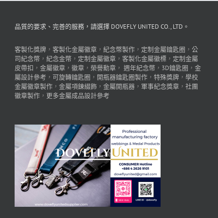
品質的要求、完善的服務，請選擇 DOVEFLY UNITED CO., LTD。
客製化獎牌
，
客製化金屬徽章
，
紀念幣製作
，
定制金屬鑰匙圈
，
公
司紀念幣
，
紀念金幣
，
定制金屬徽章
，
客製化金屬徽標
，
定制金屬
皮帶扣
，
金屬徽章
，
徽章
，
榮譽勳章
，
週年紀念幣
，
3D鑰匙圈
，
金
屬設計參考
，
可旋轉鑰匙圈
，
開瓶器鑰匙圈製作
，
特殊獎牌
，
學校
金屬徽章製作
，
金屬項鍊綴飾
，
金屬開瓶器
，
軍事紀念獎章
，
社團
徽章製作
，
更多金屬成品設計參考