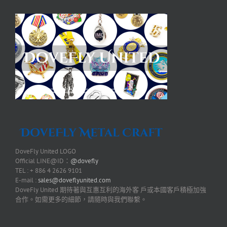
DoveFly United LOGO
Official LINE@ID：
@dovefly
TEL : + 886 4 2626 9101
E-mail :
sales@doveflyunited.com
DoveFly United 期待著與互惠互利的海外客 戶或本國客戶積極加強
合作。如需更多的細節，請隨時與我們聯繫。