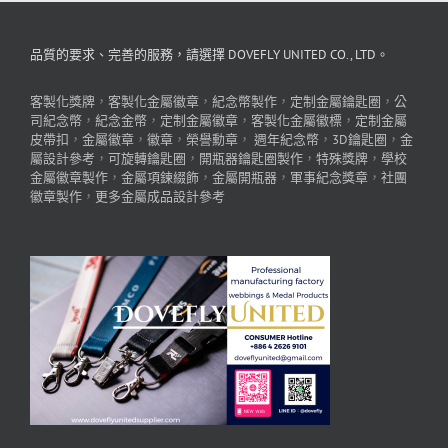
品質的要求、完善的服務，請選擇 DOVEFLY UNITED CO., LTD。
客製化獎牌
，
客製化金屬徽章
，
紀念幣製作
，
定制金屬鑰匙圈
，
公
司紀念幣
，
紀念金幣
，
定制金屬徽章
，
客製化金屬徽標
，
定制金屬
皮帶扣
，
金屬徽章
，
徽章
，
榮譽勳章
，
週年紀念幣
，
3D鑰匙圈
，
金
屬設計參考
，
可旋轉鑰匙圈
，
開瓶器鑰匙圈製作
，
特殊獎牌
，
學校
金屬徽章製作
，
金屬項鍊綴飾
，
金屬開瓶器
，
軍事紀念獎章
，
社團
徽章製作
，
更多金屬成品設計參考