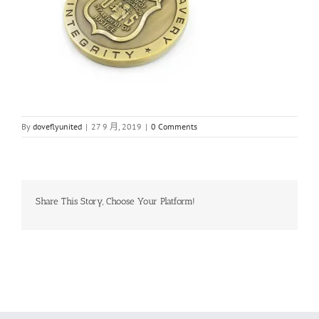
By
doveflyunited
|
27 9 月, 2019
|
0 Comments
Share This Story, Choose Your Platform!