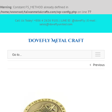
Warning
: Constant FS_METHOD already defined in
/home/wwwroot/taiwanmetalcrafts.com/wp-config.php
on line
77
Call Us Today! +886 4 2626 9101 | LINE ID: @doveFly | E-mail :
sales@doveflyunited.com
Go to...
Previous