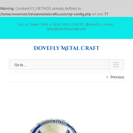
Warning
: Constant FS_METHOD already defined in
/home/wwwroot/taiwanmetalcrafts.com/wp-config.php
on line
77
Call Us Today! +886 4 2626 9101 | LINE ID: @doveFly | E-mail :
sales@doveflyunited.com
Go to...
Previous