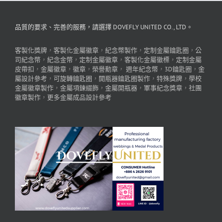
品質的要求、完善的服務，請選擇 DOVEFLY UNITED CO., LTD。
客製化獎牌
，
客製化金屬徽章
，
紀念幣製作
，
定制金屬鑰匙圈
，
公
司紀念幣
，
紀念金幣
，
定制金屬徽章
，
客製化金屬徽標
，
定制金屬
皮帶扣
，
金屬徽章
，
徽章
，
榮譽勳章
，
週年紀念幣
，
3D鑰匙圈
，
金
屬設計參考
，
可旋轉鑰匙圈
，
開瓶器鑰匙圈製作
，
特殊獎牌
，
學校
金屬徽章製作
，
金屬項鍊綴飾
，
金屬開瓶器
，
軍事紀念獎章
，
社團
徽章製作
，
更多金屬成品設計參考