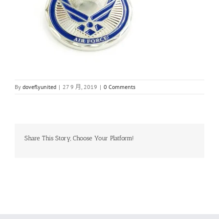
By
doveflyunited
|
27 9 月, 2019
|
0 Comments
Share This Story, Choose Your Platform!