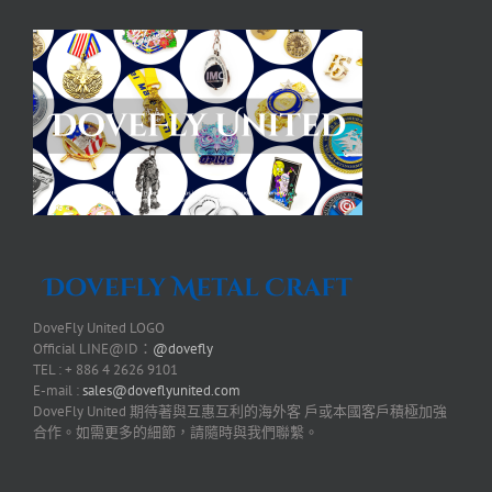
DoveFly United LOGO
Official LINE@ID：
@dovefly
TEL : + 886 4 2626 9101
E-mail :
sales@doveflyunited.com
DoveFly United 期待著與互惠互利的海外客 戶或本國客戶積極加強
合作。如需更多的細節，請隨時與我們聯繫。