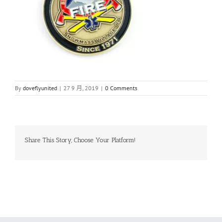
By
doveflyunited
|
27 9 月, 2019
|
0 Comments
Share This Story, Choose Your Platform!