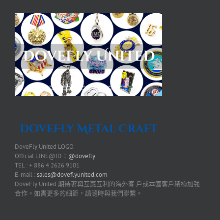
DoveFly United LOGO
Official LINE@ID：
@dovefly
TEL : + 886 4 2626 9101
E-mail :
sales@doveflyunited.com
DoveFly United 期待著與互惠互利的海外客 戶或本國客戶積極加強
合作。如需更多的細節，請隨時與我們聯繫。