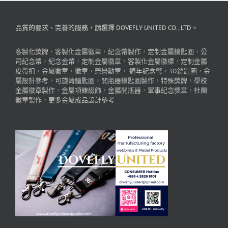
品質的要求、完善的服務，請選擇 DOVEFLY UNITED CO., LTD。
客製化獎牌
，
客製化金屬徽章
，
紀念幣製作
，
定制金屬鑰匙圈
，
公
司紀念幣
，
紀念金幣
，
定制金屬徽章
，
客製化金屬徽標
，
定制金屬
皮帶扣
，
金屬徽章
，
徽章
，
榮譽勳章
，
週年紀念幣
，
3D鑰匙圈
，
金
屬設計參考
，
可旋轉鑰匙圈
，
開瓶器鑰匙圈製作
，
特殊獎牌
，
學校
金屬徽章製作
，
金屬項鍊綴飾
，
金屬開瓶器
，
軍事紀念獎章
，
社團
徽章製作
，
更多金屬成品設計參考