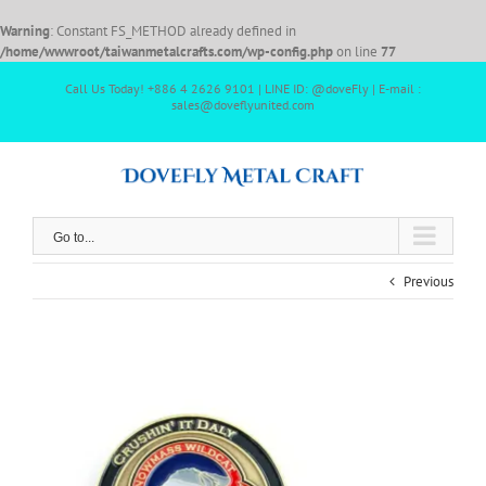
Warning
: Constant FS_METHOD already defined in
/home/wwwroot/taiwanmetalcrafts.com/wp-config.php
on line
77
Call Us Today! +886 4 2626 9101 | LINE ID: @doveFly | E-mail :
sales@doveflyunited.com
Go to...
Previous