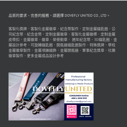
品質的要求、完善的服務，請選擇 DOVEFLY UNITED CO., LTD。
客製化獎牌
，
客製化金屬徽章
，
紀念幣製作
，
定制金屬鑰匙圈
，
公
司紀念幣
，
紀念金幣
，
定制金屬徽章
，
客製化金屬徽標
，
定制金屬
皮帶扣
，
金屬徽章
，
徽章
，
榮譽勳章
，
週年紀念幣
，
3D鑰匙圈
，
金
屬設計參考
，
可旋轉鑰匙圈
，
開瓶器鑰匙圈製作
，
特殊獎牌
，
學校
金屬徽章製作
，
金屬項鍊綴飾
，
金屬開瓶器
，
軍事紀念獎章
，
社團
徽章製作
，
更多金屬成品設計參考