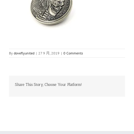
By
doveflyunited
|
27 9 月, 2019
|
0 Comments
Share This Story, Choose Your Platform!