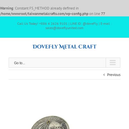
Warning
: Constant FS_METHOD already defined in
/home/wwwroot/taiwanmetalcrafts.com/wp-config.php
on line
77
Call Us Today! +886 4 2626 9101 | LINE ID: @doveFly | E-mail :
sales@doveflyunited.com
Go to...
Previous