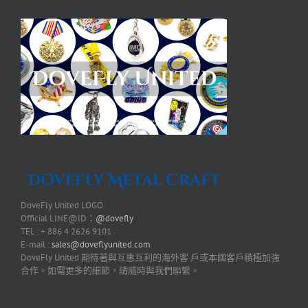
DoveFly United LOGO
Official LINE@ID：
@dovefly
TEL : + 886 4 2626 9101
E-mail :
sales@doveflyunited.com
DoveFly United 期待著與互惠互利的海外客 戶或本國客戶積極加強
合作。如需更多的細節，請隨時與我們聯繫。