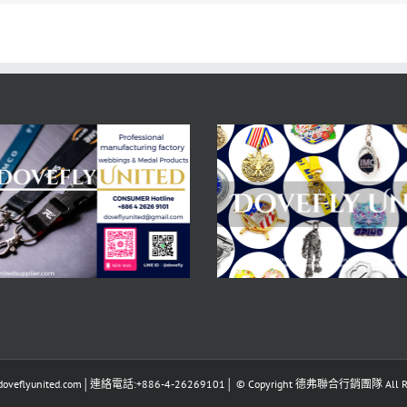
eflyunited.com│連絡電話:+886-4-26269101│ © Copyright 德弗聯合行銷團隊 All Righ