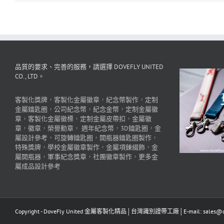
品質的要求、完善的服務，請選擇 DOVEFLY UNITED
CO., LTD。
客製化獎牌
，
客製化金屬徽章
，
紀念幣製作
，
定制
金屬鑰匙圈
，
公司紀念幣
，
紀念金幣
，
定制金屬徽
章
，
客製化金屬徽標
，
定制金屬皮帶扣
，
金屬徽
章
，
徽章
，
榮譽勳章
，
週年紀念幣
，
3D鑰匙圈
，
金
屬設計參考
，
可旋轉鑰匙圈
，
開瓶器鑰匙圈製作
，
特殊獎牌
，
學校金屬徽章製作
，
金屬項鍊綴飾
，
金
屬開瓶器
，
軍事紀念獎章
，
社團徽章製作
，
更多金
屬成品設計參考
Copyright - DoveFly United 金屬客製化精品│台灣識別證帶工廠│E-mail: sales@dov