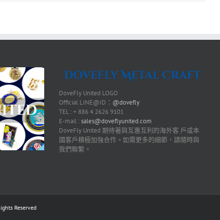
DoveFly United LOGO
Official LINE@ID：
@dovefly
TEL : + 886 4 2626 9101
E-mail :
sales@doveflyunited.com
DoveFly United 期待著與互惠互利的海外客 戶或本
國客戶積極加強合作。如需更多的細節，請隨時與
我們聯繫。
ts Reserved