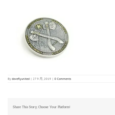
By
doveflyunited
|
27 9 月, 2019
|
0 Comments
Share This Story, Choose Your Platform!