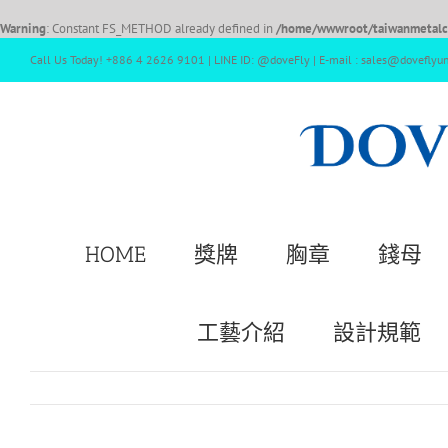
Warning
: Constant FS_METHOD already defined in
/home/wwwroot/taiwanmetalcr
Call Us Today! +886 4 2626 9101 | LINE ID: @doveFly | E-mail : sales@doveflyu
HOME
獎牌
胸章
錢母
工藝介紹
設計規範