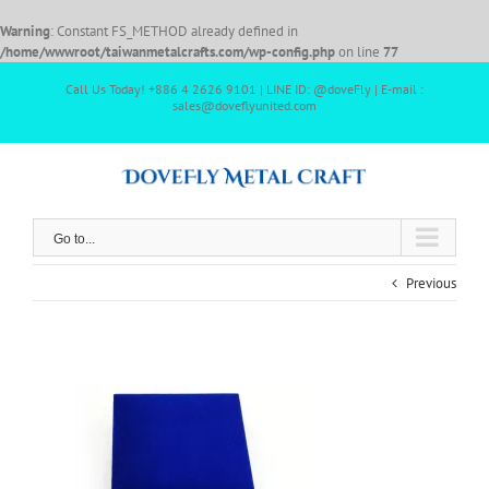
Warning
: Constant FS_METHOD already defined in
/home/wwwroot/taiwanmetalcrafts.com/wp-config.php
on line
77
Call Us Today! +886 4 2626 9101 | LINE ID: @doveFly | E-mail :
sales@doveflyunited.com
Go to...
Previous