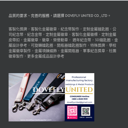
品質的要求、完善的服務，請選擇 DOVEFLY UNITED CO., LTD。
客製化獎牌
，
客製化金屬徽章
，
紀念幣製作
，
定制金屬鑰匙圈
，
公
司紀念幣
，
紀念金幣
，
定制金屬徽章
，
客製化金屬徽標
，
定制金屬
皮帶扣
，
金屬徽章
，
徽章
，
榮譽勳章
，
週年紀念幣
，
3D鑰匙圈
，
金
屬設計參考
，
可旋轉鑰匙圈
，
開瓶器鑰匙圈製作
，
特殊獎牌
，
學校
金屬徽章製作
，
金屬項鍊綴飾
，
金屬開瓶器
，
軍事紀念獎章
，
社團
徽章製作
，
更多金屬成品設計參考