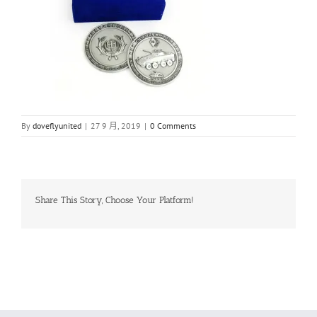
By
doveflyunited
|
27 9 月, 2019
|
0 Comments
Share This Story, Choose Your Platform!