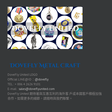
DoveFly United LOGO
Official LINE@ID：
@dovefly
TEL : + 886 4 2626 9101
E-mail :
sales@doveflyunited.com
DoveFly United 期待著與互惠互利的海外客 戶或本國客戶積極加強
合作。如需更多的細節，請隨時與我們聯繫。