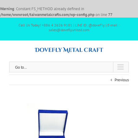
Warning
: Constant FS_METHOD already defined in
/home/wwwroot/taiwanmetalcrafts.com/wp-config.php
on line
77
Call Us Today! +886 4 2626 9101 | LINE ID: @doveFly | E-mail :
sales@doveflyunited.com
Go to...
Previous