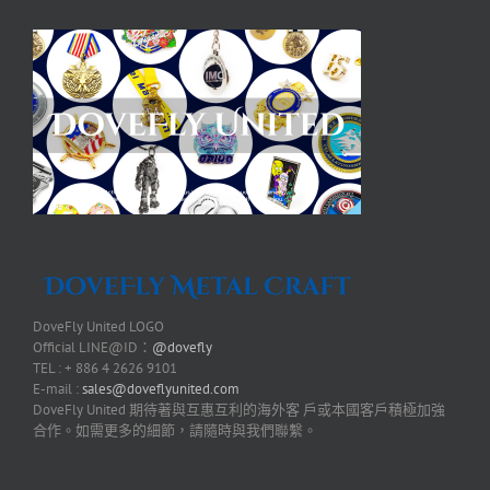
DoveFly United LOGO
Official LINE@ID：
@dovefly
TEL : + 886 4 2626 9101
E-mail :
sales@doveflyunited.com
DoveFly United 期待著與互惠互利的海外客 戶或本國客戶積極加強
合作。如需更多的細節，請隨時與我們聯繫。