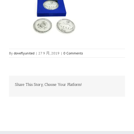
By
doveflyunited
|
27 9 月, 2019
|
0 Comments
Share This Story, Choose Your Platform!