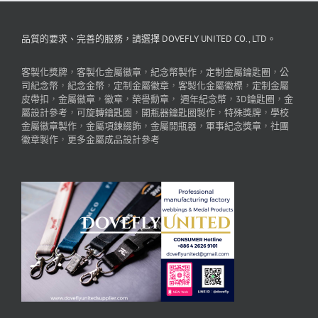
品質的要求、完善的服務，請選擇 DOVEFLY UNITED CO., LTD。
客製化獎牌
，
客製化金屬徽章
，
紀念幣製作
，
定制金屬鑰匙圈
，
公
司紀念幣
，
紀念金幣
，
定制金屬徽章
，
客製化金屬徽標
，
定制金屬
皮帶扣
，
金屬徽章
，
徽章
，
榮譽勳章
，
週年紀念幣
，
3D鑰匙圈
，
金
屬設計參考
，
可旋轉鑰匙圈
，
開瓶器鑰匙圈製作
，
特殊獎牌
，
學校
金屬徽章製作
，
金屬項鍊綴飾
，
金屬開瓶器
，
軍事紀念獎章
，
社團
徽章製作
，
更多金屬成品設計參考