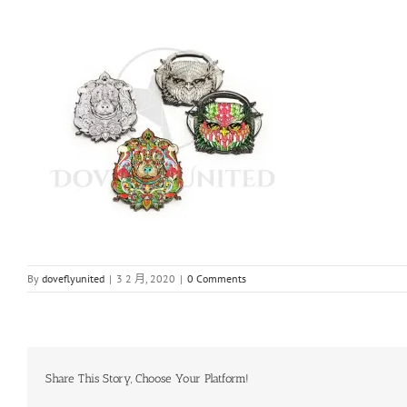
By
doveflyunited
|
3 2 月, 2020
|
0 Comments
Share This Story, Choose Your Platform!