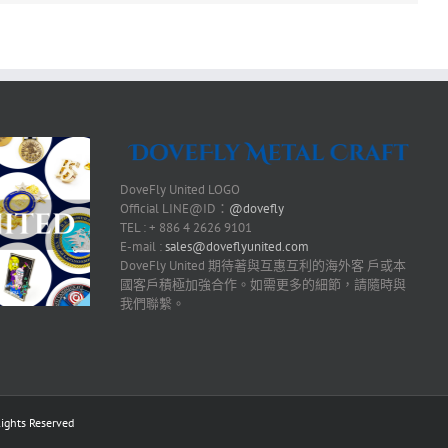
DoveFly United LOGO
Official LINE@ID：
@dovefly
TEL : + 886 4 2626 9101
E-mail :
sales@doveflyunited.com
DoveFly United 期待著與互惠互利的海外客 戶或本
國客戶積極加強合作。如需更多的細節，請隨時與
我們聯繫。
ts Reserved