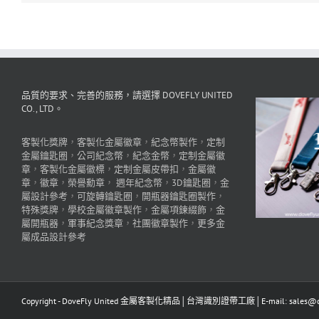
品質的要求、完善的服務，請選擇 DOVEFLY UNITED
CO., LTD。
客製化獎牌
，
客製化金屬徽章
，
紀念幣製作
，
定制
金屬鑰匙圈
，
公司紀念幣
，
紀念金幣
，
定制金屬徽
章
，
客製化金屬徽標
，
定制金屬皮帶扣
，
金屬徽
章
，
徽章
，
榮譽勳章
，
週年紀念幣
，
3D鑰匙圈
，
金
屬設計參考
，
可旋轉鑰匙圈
，
開瓶器鑰匙圈製作
，
特殊獎牌
，
學校金屬徽章製作
，
金屬項鍊綴飾
，
金
屬開瓶器
，
軍事紀念獎章
，
社團徽章製作
，
更多金
屬成品設計參考
Copyright - DoveFly United 金屬客製化精品│台灣識別證帶工廠│E-mail: sales@dov