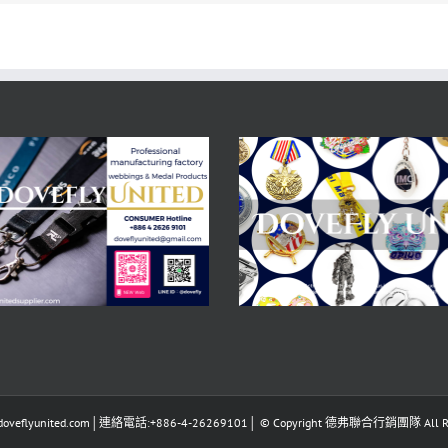
eflyunited.com│連絡電話:+886-4-26269101│ © Copyright 德弗聯合行銷團隊 All Righ