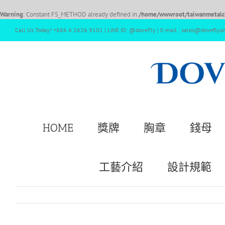
Warning
: Constant FS_METHOD already defined in
/home/wwwroot/taiwanmetalcr
Call Us Today! +886 4 2626 9101 | LINE ID: @doveFly | E-mail : sales@doveflyu
HOME
獎牌
胸章
錢母
工藝介紹
設計規範