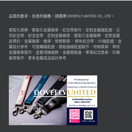
品質的要求、完善的服務，請選擇 DOVEFLY UNITED CO., LTD。
客製化獎牌
，
客製化金屬徽章
，
紀念幣製作
，
定制金屬鑰匙圈
，
公
司紀念幣
，
紀念金幣
，
定制金屬徽章
，
客製化金屬徽標
，
定制金屬
皮帶扣
，
金屬徽章
，
徽章
，
榮譽勳章
，
週年紀念幣
，
3D鑰匙圈
，
金
屬設計參考
，
可旋轉鑰匙圈
，
開瓶器鑰匙圈製作
，
特殊獎牌
，
學校
金屬徽章製作
，
金屬項鍊綴飾
，
金屬開瓶器
，
軍事紀念獎章
，
社團
徽章製作
，
更多金屬成品設計參考