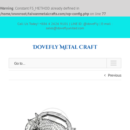
Warning
: Constant FS_METHOD already defined in
/home/wwwroot/taiwanmetalcrafts.com/wp-config.php
on line
77
Call Us Today! +886 4 2626 9101 | LINE ID: @doveFly | E-mail :
sales@doveflyunited.com
Go to...
Previous