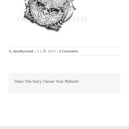
By
doveflyunited
|
3 2 月, 2020
|
0 Comments
Share This Story, Choose Your Platform!