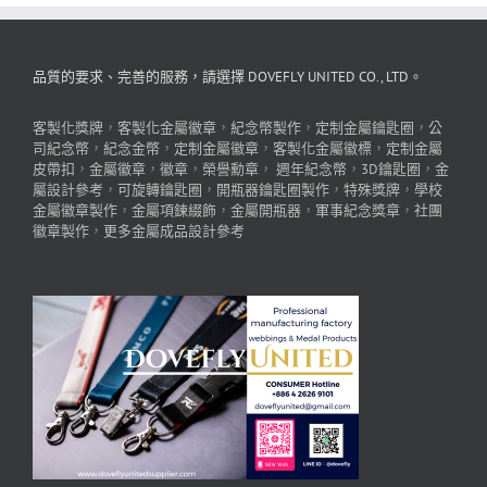
品質的要求、完善的服務，請選擇 DOVEFLY UNITED CO., LTD。
客製化獎牌
，
客製化金屬徽章
，
紀念幣製作
，
定制金屬鑰匙圈
，
公
司紀念幣
，
紀念金幣
，
定制金屬徽章
，
客製化金屬徽標
，
定制金屬
皮帶扣
，
金屬徽章
，
徽章
，
榮譽勳章
，
週年紀念幣
，
3D鑰匙圈
，
金
屬設計參考
，
可旋轉鑰匙圈
，
開瓶器鑰匙圈製作
，
特殊獎牌
，
學校
金屬徽章製作
，
金屬項鍊綴飾
，
金屬開瓶器
，
軍事紀念獎章
，
社團
徽章製作
，
更多金屬成品設計參考