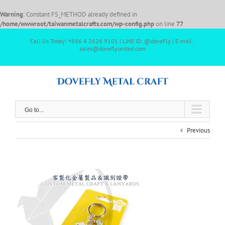
Warning
: Constant FS_METHOD already defined in
/home/wwwroot/taiwanmetalcrafts.com/wp-config.php
on line
77
Call Us Today! +886 4 2626 9101 | LINE ID: @doveFly | E-mail :
sales@doveflyunited.com
Go to...
Previous