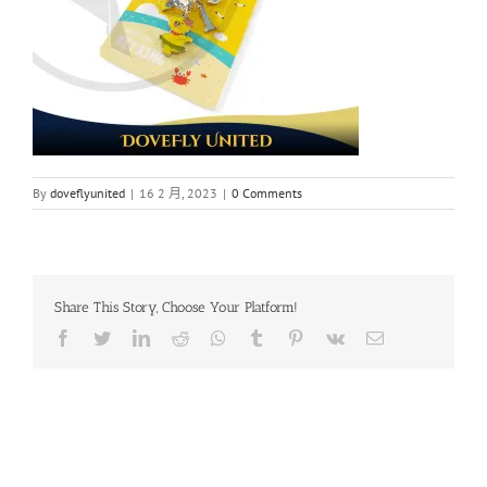
By
doveflyunited
|
16 2 月, 2023
|
0 Comments
Share This Story, Choose Your Platform!