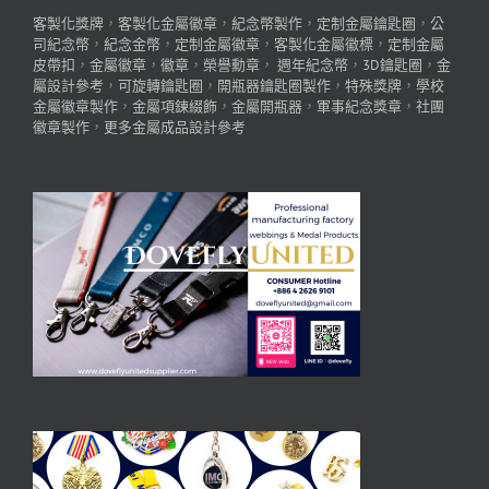
客製化獎牌
，
客製化金屬徽章
，
紀念幣製作
，
定制金屬鑰匙圈
，
公
司紀念幣
，
紀念金幣
，
定制金屬徽章
，
客製化金屬徽標
，
定制金屬
皮帶扣
，
金屬徽章
，
徽章
，
榮譽勳章
，
週年紀念幣
，
3D鑰匙圈
，
金
屬設計參考
，
可旋轉鑰匙圈
，
開瓶器鑰匙圈製作
，
特殊獎牌
，
學校
金屬徽章製作
，
金屬項鍊綴飾
，
金屬開瓶器
，
軍事紀念獎章
，
社團
徽章製作
，
更多金屬成品設計參考