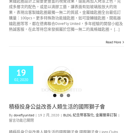
果鑰匙圈設計上需要更豐富的視覺效果，還能再加入烤漆上色，完
成多層次的配色，或是以滴膠工藝，讓表面有如玻璃般放大的效
果，表現出客製鑰匙圈最獨一無二的質感。金屬鑰匙圈全台最低訂
購量：100pcs。更多特殊款功能鑰匙圈，如可旋轉鑰匙圈，開瓶器
鑰匙圈等等，都在德弗聯合DoveFly United，多年經驗的開發小組及
熱誠客服，在此等待您來發掘屬於您獨一無二的風格鑰匙圈。 [...]
Read More
19
02, 2020
極投身公益改善人
生活的國際獅子會
OG
紀念幣客製化
金
屬徽章訂製
積極投身公益改善人類生活的國際獅子會
By
doveflyunited
|
19 2 月, 2020
|
BLOG
,
紀念幣客製化
,
金屬徽章訂製
|
留言功能已關閉
積極投身公益改善人類生活的國際獅子會 國際獅子會 Lions Clubs