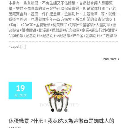
本身有一些重量感，不會生鏽又不佔體積，自然就會讓人想要蒐
藏。雖然不像真實的寶石金幣可以保值賣錢，但是當你打開自己的
蒐藏寶盒時，裡面一件件紀念幣、金屬別針、主題徽章...等，就像一
道道里程碑，見證著你多年來四方探索，所見所聞的寶貴記憶呀！
#Tag： #2D#3D#金屬徽章#精美贈品#訂製#少量客製#大量訂製#德
弗聯合#婚禮贈品#動漫展#遊戲展#紀念徽章#企業#廣告行銷#活動#
品牌形象#紀念別針#紀念別針#紀念幣#鋅合金#金屬別針#主題徽章 -
-----------------------------------------------------------------------------
- Lapel [...]
Read More
19
02, 2020
幾累!?什麼!! 我竟
以為這徽章是蜘蛛
人的LOGO
LOG
金屬徽章訂製
休蛋幾累!?什麼!! 我竟然以為這徽章是蜘蛛人的