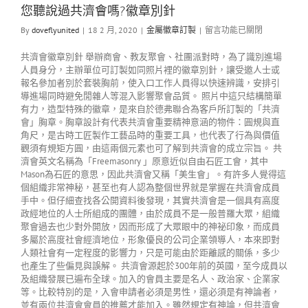
您聽說過共濟會嗎?徽章別針
By
doveflyunited
|
18 2 月, 2020
|
金屬徽章訂製
|
留言功能已關閉
共濟會徽章別針 舉辦商會、教友聚會、社團派對時，為了識別進場
人員身分，主辦單位可訂製如同照片裡的徽章別針，讓受邀人士或
報名參加者別於套裝胸前，使入口工作人員得以快速辨識，安排引
導進場同時避免閒雜人等混入影響聚會品質。 照片中這只結構簡單
有力，造型特殊的徽章，是來自於德弗聯合為客戶所訂製的「共濟
會」胸章。胸章設計有代表共濟會重要精神意涵的物件：圓規與直
角尺，是古時工匠製作工藝品時的重要工具，也代表了行為與價值
觀須有規矩方圓，由這兩個元素也可了解到共濟會的成立宗旨。 共
濟會英文名稱為「Freemasonry 」原意近似自由石匠工會，其中
Mason為石匠的意思，因此共濟會又稱「美生會」。有許多人覺得這
個組織非常神秘，甚至也有人認為整個世界就是掌握在共濟會成員
手中。但仔細查找各公開資料後發現，其實共濟會是一個具有高度
政經地位的人士所組成的團體，由於成員不是一般普羅大眾，組織
聚會過去也少對外開放，因而形成了大眾眼中的神祕印象，而成員
多屬於高度社會經濟地位，形象優良的公司企業領導人，本來即對
人類社會有一定程度的影響力，只是可能由於距離感的關係，多少
也產生了些偏見與誤解。 共濟會源起於300年前的英國，至今成員以
及組織發展已遍布全球。加入的會員主要是名人、政治家、企業家
等。比較特別的是，入會申請者必須是男性，還必須是有神論者，
並有兩位共濟會會員的推薦才能加入。雖然規定有神論，但共濟會