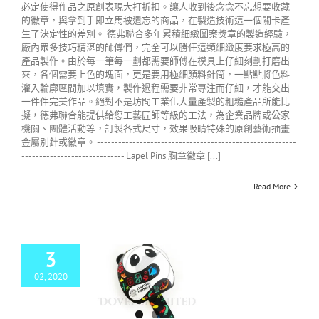
必定使得作品之原創表現大打折扣。讓人收到後念念不忘想要收藏
的徽章，與拿到手即立馬被遺忘的商品，在製造技術這一個關卡產
生了決定性的差別。 德弗聯合多年累積細緻圖案獎章的製造經驗，
廠內眾多技巧精湛的師傅們，完全可以勝任這類細緻度要求極高的
產品製作。由於每一筆每一劃都需要師傅在模具上仔細刻劃打磨出
來，各個需要上色的塊面，更是要用極細顏料針筒，一點點將色料
灌入輪廓區間加以填實，製作過程需要非常專注而仔細，才能交出
一件件完美作品。絕對不是坊間工業化大量產製的粗糙產品所能比
擬，德弗聯合能提供給您工藝匠師等級的工法，為企業品牌或公家
機關、團體活動等，訂製各式尺寸，效果吸睛特殊的原創藝術插畫
金屬別針或徽章。 --------------------------------------------------------
----------------------------- Lapel Pins 胸章徽章 [...]
Read More
3
02, 2020
都雙遺馬拉松獎牌
廠商推薦
金屬獎牌製作