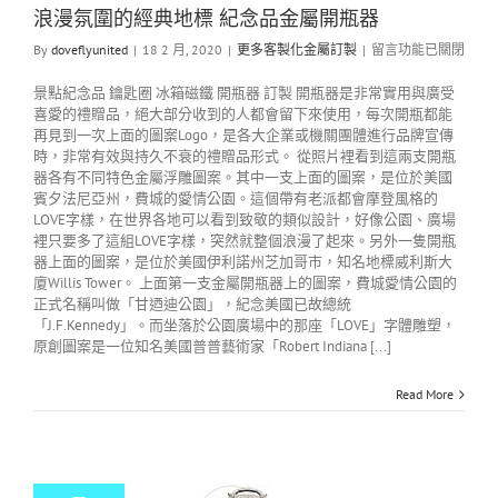
浪漫氛圍的經典地標 紀念品金屬開瓶器
By
doveflyunited
|
18 2 月, 2020
|
更多客製化金屬訂製
|
留言功能已關閉
景點紀念品 鑰匙圈 冰箱磁鐵 開瓶器 訂製 開瓶器是非常實用與廣受
喜愛的禮贈品，絕大部分收到的人都會留下來使用，每次開瓶都能
再見到一次上面的圖案Logo，是各大企業或機關團體進行品牌宣傳
時，非常有效與持久不衰的禮贈品形式。 從照片裡看到這兩支開瓶
器各有不同特色金屬浮雕圖案。其中一支上面的圖案，是位於美國
賓夕法尼亞州，費城的愛情公園。這個帶有老派都會摩登風格的
LOVE字樣，在世界各地可以看到致敬的類似設計，好像公園、廣場
裡只要多了這組LOVE字樣，突然就整個浪漫了起來。另外一隻開瓶
器上面的圖案，是位於美國伊利諾州芝加哥市，知名地標威利斯大
廈Willis Tower。 上面第一支金屬開瓶器上的圖案，費城愛情公園的
正式名稱叫做「甘迺迪公園」，紀念美國已故總統
「J.F.Kennedy」。而坐落於公園廣場中的那座「LOVE」字體雕塑，
原創圖案是一位知名美國普普藝術家「Robert Indiana [...]
Read More