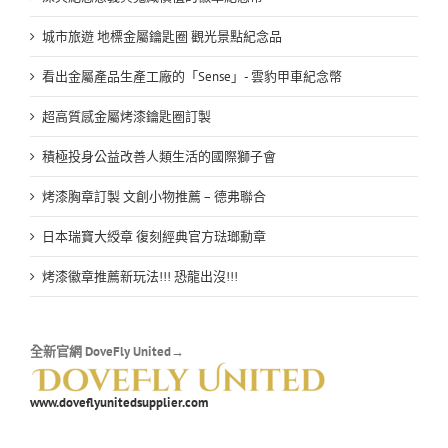
城市旅遊 地標金屬鑰匙圈 觀光景點紀念品
看出金屬產品生產工廠的「Sense」- 雲豹甲車紀念幣
超高質感金屬烤漆鑰匙圈訂製
積極投身公益改善人類生活的國際獅子會
烤漆胸章訂製 文創小物推薦 – 德弗聯合
日本瑞寶大綬章 復刻經典官方琺瑯勳章
烤漆徽章推薦新玩法!!! 恐龍出沒!!!
全新官網 DoveFly United→
www.doveflyunitedsupplier.com