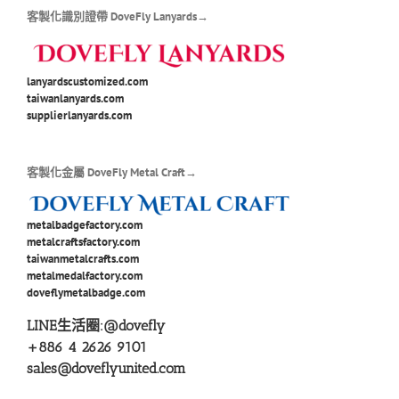
客製化識別證帶 DoveFly Lanyards→
lanyardscustomized.com
taiwanlanyards.com
supplierlanyards.com
客製化金屬 DoveFly Metal Craft→
metalbadgefactory.com
metalcraftsfactory.com
taiwanmetalcrafts.com
metalmedalfactory.com
doveflymetalbadge.com
LINE生活圈:
@dovefly
+886 4 2626 9101
sales@doveflyunited.com