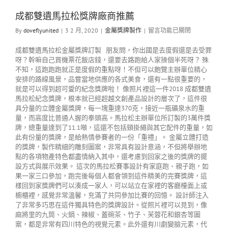
成都雙遺馬拉松獎牌廠商推薦
By
doveflyunited
|
3 2 月, 2020
|
金屬獎牌製作
|
留言功能已關閉
成都雙遺馬拉松金屬獎牌訂製 朋友問，你出國是去度假還是去受罪
呀？幹嘛自己買機票花飯店錢，還要去路跑給人家操個半死呀？ 殊
不知，這跑跑跑就正是度假的重點呀！不但可以飽覽主辦單位精心
安排的路線風景，品嘗當地供應的各式美食，還有一點很重要的，
就是可以得到超可愛的紀念獎牌啦！ 像照片裡這一件2018 成都雙遺
馬拉松紀念獎牌，根本就已經超越文創產品設計的層次了，這件很
具分量的立體金屬獎牌，每一塊重達370克，接近一瓶礦泉水的重
量，而高度比普通人握的拳頭高。馬拉松主辦單位所訂製的3萬件獎
牌，總重量達到了11.1噸，這還不包括頸掛繩與其它配件的重量，如
此有份量的獎牌，是給熱情參賽者的一份「重禮」。 金屬立體打造
的獎牌，製作精細的雕刻圖案，非常具有設計意涵，不但將舉辦地
點的各項物產特色都盡情納入其中，還考慮到回家之後的獎牌的擺
設方式與展示效果。 這次的馬拉松賽事設計有家庭跑、親子跑，如
果一家三口參加，跑完後每個人都會領到這件精美的完賽獎牌，這
樣回到家獎牌們可以湊成一家人，可以站立在家裡的客廳檯面上或
櫥櫃裡，感覺非常溫馨，充滿了共同參加比賽的回憶。 設計師注入
了非常多巧思在這件獨具特色的獎牌設計。從照片裡可以見到，像
麻將里的九筒、火鍋、辣椒、蓋碗茶、竹子、芙蓉花和銀杏等圖
案，都是非常有四川特色的視覺元素。此外還有川劇變臉元素，代