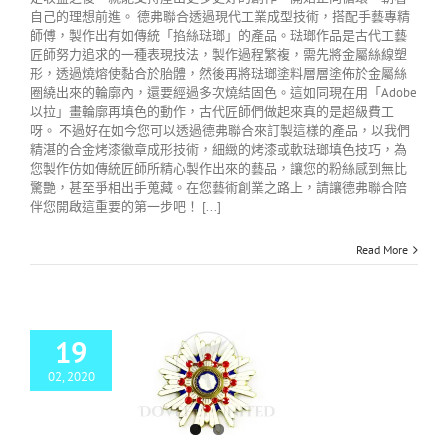
自己的理想前進。 德弗聯合透過現代工業成型技術，搭配手藝專精
師傅，製作出有如傳統「掐絲琺瑯」的產品。琺瑯作品是古代工藝
匠師努力追求的一種表現技法，製作過程繁複，需先將金屬絲線塑
形，透過燒熔使黏合於胎體，然後再將琺瑯塗料層層塗佈於金屬絲
圈繞出來的輪廓內，還要經過多次燒結固色。這如同現在用「Adobe
以拉」畫輪廓再填色的動作，古代匠師們做起來真的是超級費工
呀。 不過好在如今您可以透過德弗聯合來訂製這樣的產品，以我們
精湛的合金烤漆徽章成形技術，細緻的烤漆或軟琺瑯填色技巧，為
您製作仿如傳統匠師所精心製作出來的藝品，讓您的粉絲感到無比
驚艷，甚至爭相出手蒐藏。在您藝術創業之路上，請讓德弗聯合陪
伴您開啟這重要的第一步吧！ [...]
Read More
19
02, 2020
本瑞寶大綬章 復刻
經典官方琺瑯勳章
G
更多客製化金屬訂
製
金屬徽章訂製