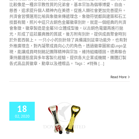
比較像是一種非宗教性質的兄弟會，基本宗旨為倡導博愛、自由、
慈善，追求提升個人精神內在美德，促進人類社會更加完善提升。
共濟會習慣運用比喻與象徵來傳遞理念，象徵符號都與建築和石工
技藝有關，照片中這只古銅色金屬徽章別針，就是一個經典的共濟
會象徵。徽章製造是金屬3D立體成型後，以古銅色電鍍再進行拋
光，形成了這莊嚴典雅的質感，後方附有別針，提供成員聚會時別
於外套西裝上。 一只小小的別針除了具備識別証章功能外，也有對
外推廣理念，對內凝聚成員向心力的角色，透過徽章圖案或Logo呈
現，能讓成員時刻銘記團隊精神與宗旨，維持組織穩固。德弗聯合
秉持嚴謹態度與多年客製化經驗，提供各大企業或機關，團體訂製
各式高品質徽章、勳章以及禮贈品。 Tags： #特殊 [...]
Read More
18
02, 2020
漫氛圍的經典地標
紀念品金屬開瓶器
多客製化金屬訂製