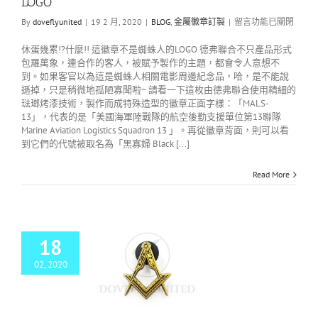
LOGO
By
doveflyunited
|
19 2 月, 2020
|
BLOG
,
金屬徽章訂製
|
留言功能已關閉
休蛋幾累!?什麼!! 這徽章不是蜘蛛人的LOGO 德弗聯合不只產品形式
包羅萬象，連合作的客人，被賦予製作的主題，都會令人意想不
到。如果客官以為這是蜘蛛人相關電影周邊紀念品，哈，是不能說
遜掉，只是稍微地孤陋寡聞啦~ 請看一下這枚由德弗聯合使用精細的
琺瑯烤漆技術，製作而成特殊造型的徽章正面字樣：「MALS-
13」，代表的是「美國海軍陸戰隊的航空後勤支援單位第13聯隊
Marine Aviation Logistics Squadron 13 」。再從徽章背面，則可以看
到它們的代號被取名為「黑寡婦 Black [...]
Read More
18
02, 2020
聽說過共濟會嗎?徽
章別針
金屬徽章訂製