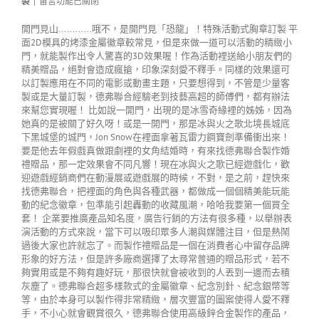
製
|
留言功能已關閉
開門見山............哦不，是開門見「恐龍」！特殊活動式胸章訂製 平
面2D模具的烤漆金屬徽章較常見，但是來做一道可以活動的精緻小
門，就能製作出令人驚喜的3D效果喔！作為活動裡送給小朋友們的
精美贈品，絕對會造成瘋搶，印象深刻愛不釋手。同樣的效果還可
以訂製應用在不同的電影或動畫主題，只要想得到，不管是少量客
製或是大量訂製，德弗聯合經驗老到技藝高超的師傅們，都有辦法
來幫您實現喔！ 比如說一開門，出現的是冰雪奇緣裡的姊姊，因為
她真的是被關了好久呀！或是一開門，那是冰與火之歌北境長城底
下黑城堡的城門，Jon Snow在裡面拿著瓦雷力鋼寶劍準備衝出來！
要是他去年假戲真做跟劇裡的女角結婚時，有來找德弗聯合製作婚
禮贈品，那一定效果會不同凡響！現在冰與火之歌已經遊戲化，歡
迎遊戲經銷商們在動漫展或遊戲展的時候，不對，是之前，趕快來
找德弗聯合，把裡面的角色與各種武器，都做成一個個精美能玩能
動的紀念徽章，包準能引起轟動的收藏風潮，哈哈我要第一個買全
套！ 企業要推廣產品知名度，廣告行銷的方法有很多種，以舉辦表
演活動的方式來說，當下可以吸印眾多人潮與媒體注目，但是熱鬧
過後大家也許就忘了。而製作禮贈品是一個在消費者心中留存品牌
形象的好方法，但是許多廠商選擇了太尋常普通的贈品形式，若不
夠實用或是不夠有趣好玩，那很快就會被收到的人丟到一邊而去積
灰塵了。德弗聯合超多樣款式的金屬徽章、紀念別針、紀念銀幣等
等，由於本身可以製作得非常精緻，層次豐富的圖案使得人愛不釋
手，不小心就會觀賞很久，德弗聯合使用高級鋅合金製作的產品，