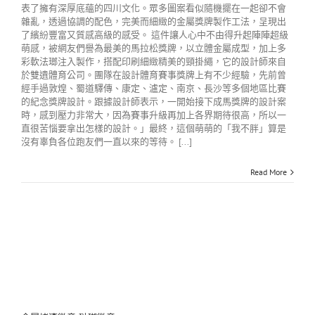
表了擁有深厚底蘊的四川文化。眾多圖案看似隨機擺在一起卻不會
雜亂，透過協調的配色，完美而細緻的金屬獎牌製作工法，呈現出
了繽紛豐富又質感高級的感受。 這件讓人心中不由得升起陣陣超級
萌感，被網友們譽為最美的馬拉松獎牌，以立體金屬成型，加上多
彩軟法瑯注入製作，搭配印刷細緻精美的頸掛繩，它的設計師來自
於雙遺體育公司。團隊在設計體育賽事獎牌上有不少經驗，先前曾
經手過敦煌、蜀道驛傳、康定、瀘定、南京、長沙等多個地區比賽
的紀念獎牌設計。跟據設計師表示，一開始接下成馬獎牌的設計案
時，感到壓力非常大，因為賽事升級再加上各界期待很高，所以一
直很苦惱要拿出怎樣的設計。」最終，這個萌萌的「我不胖」算是
沒有辜負各位跑友們一直以來的等待。 [...]
Read More