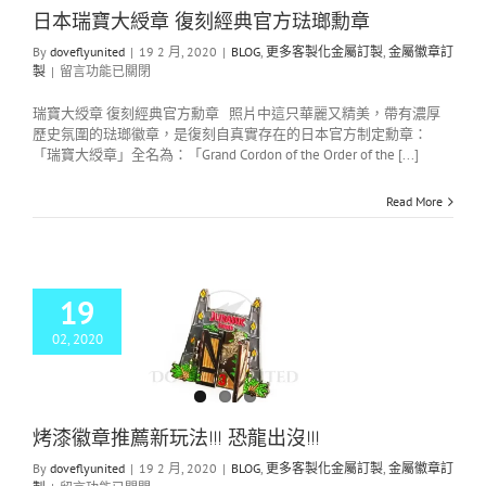
日本瑞寶大綬章 復刻經典官方琺瑯勳章
By
doveflyunited
|
19 2 月, 2020
|
BLOG
,
更多客製化金屬訂製
,
金屬徽章訂
製
|
留言功能已關閉
瑞寶大綬章 復刻經典官方勳章 照片中這只華麗又精美，帶有濃厚
歷史氛圍的琺瑯徽章，是復刻自真實存在的日本官方制定勳章：
「瑞寶大綬章」全名為：「Grand Cordon of the Order of the [...]
Read More
19
02, 2020
徽章推薦新玩法!!!
恐龍出沒!!!
G
更多客製化金屬訂
製
金屬徽章訂製
烤漆徽章推薦新玩法!!! 恐龍出沒!!!
By
doveflyunited
|
19 2 月, 2020
|
BLOG
,
更多客製化金屬訂製
,
金屬徽章訂