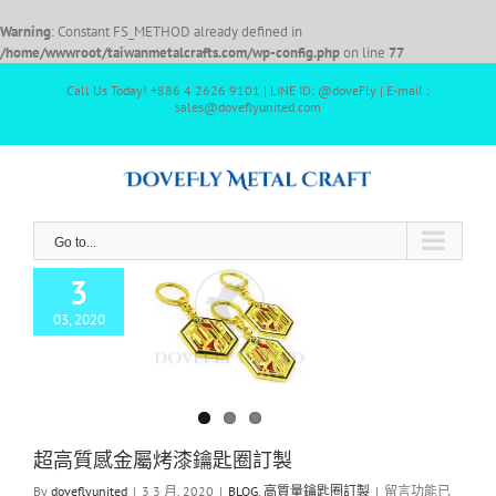
Warning
: Constant FS_METHOD already defined in
/home/wwwroot/taiwanmetalcrafts.com/wp-config.php
on line
77
Call Us Today! +886 4 2626 9101 | LINE ID: @doveFly | E-mail :
sales@doveflyunited.com
Go to...
3
03, 2020
高質感金屬烤漆鑰
匙圈訂製
G
高質量鑰匙圈訂製
超高質感金屬烤漆鑰匙圈訂製
By
doveflyunited
|
3 3 月, 2020
|
BLOG
,
高質量鑰匙圈訂製
|
留言功能已