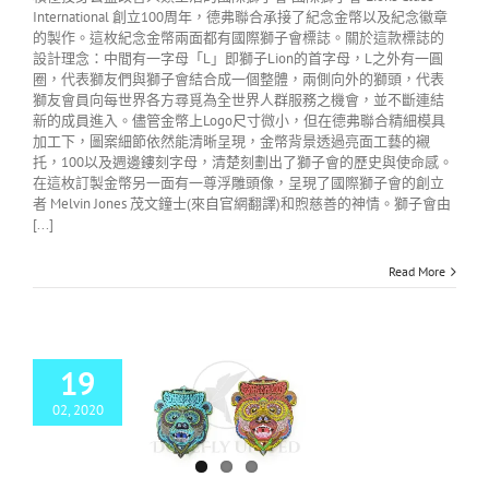
International 創立100周年，德弗聯合承接了紀念金幣以及紀念徽章
的製作。這枚紀念金幣兩面都有國際獅子會標誌。關於這款標誌的
設計理念：中間有一字母「L」即獅子Lion的首字母，L之外有一圓
圈，代表獅友們與獅子會結合成一個整體，兩側向外的獅頭，代表
獅友會員向每世界各方尋覓為全世界人群服務之機會，並不斷連結
新的成員進入。儘管金幣上Logo尺寸微小，但在德弗聯合精細模具
加工下，圖案細節依然能清晰呈現，金幣背景透過亮面工藝的襯
托，100以及週邊鏤刻字母，清楚刻劃出了獅子會的歷史與使命感。
在這枚訂製金幣另一面有一尊浮雕頭像，呈現了國際獅子會的創立
者 Melvin Jones 茂文鐘士(來自官網翻譯)和煦慈善的神情。獅子會由
[...]
Read More
19
02, 2020
漆胸章訂製 文創小
推薦 – 德弗聯合
LOG
金屬徽章訂製