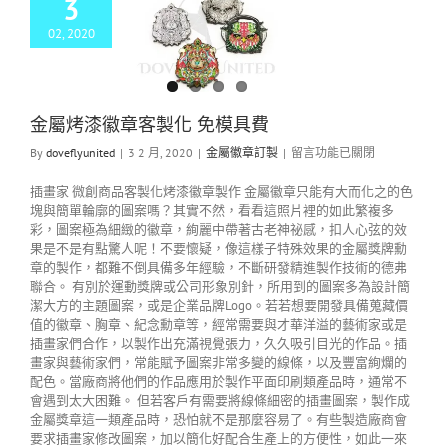
3
02, 2020
屬烤漆徽章客製化
免模具費
金屬徽章訂製
金屬烤漆徽章客製化 免模具費
By
doveflyunited
|
3 2 月, 2020
|
金屬徽章訂製
|
留言功能已關閉
插畫家 微創商品客製化烤漆徽章製作 金屬徽章只能有大而化之的色
塊與簡單輪廓的圖案嗎？其實不然，看看這照片裡的如此繁複多
彩，圖案極為細緻的徽章，絢麗中帶著古老神祕感，扣人心弦的效
果是不是有點驚人呢！不要懷疑，像這樣子特殊效果的金屬獎牌勳
章的製作，都難不倒具備多年經驗，不斷研發精進製作技術的德弗
聯合。 有別於運動獎牌或公司形象別針，所用到的圖案多為設計簡
潔大方的主題圖案，或是企業品牌Logo。若若想要開發具備蒐藏價
值的徽章、胸章、紀念勳章等，經常需要與才華洋溢的藝術家或是
插畫家們合作，以製作出充滿視覺張力，久久吸引目光的作品。插
畫家與藝術家們，常能賦予圖案非常多變的線條，以及豐富絢爛的
配色。當廠商將他們的作品應用於製作平面印刷類產品時，通常不
會遇到太大困難。 但若客戶有需要將線條細密的插畫圖案，製作成
金屬獎章這一類產品時，恐怕就不是那麼容易了。有些製造廠商會
要求插畫家修改圖案，加以簡化好配合生產上的方便性，如此一來