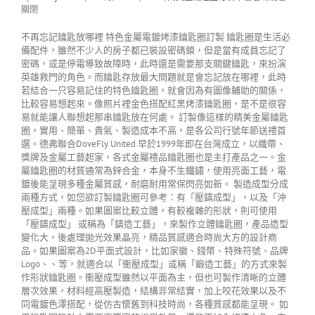
關閉
不再忘記鑰匙放哪裡 特色金屬電鍍烤漆鑰匙圈訂製 鑰匙圈是生活必
備配件，雖然不少人的房子都已裝設密碼鎖，但是當有成員忘記了
密碼，或是停電導致故障時，此時還是需要那支關鍵鑰匙，來扮演
英雄救門的角色。而鑰匙存放最大問題就是會忘記放在哪裡，此時
若結合一只容易記住的特色鑰匙圈，就會因為有圖像輔助的關係，
比較容易想起來。像照片裡金色搭配紅黑烤漆鑰匙圈，是不是很容
易就能讓人聯想起那串鑰匙放在何處。 訂製像這樣的精美金屬鑰匙
圈，實用、簡單、貴氣、製造成本不高，是各公司行號年節送禮首
選。德弗聯合DoveFly United 早於1999年即在台灣成立，以織帶、
獎牌及金屬工藝起家，各式金屬禮品鑰匙圈也是主打產品之一。金
屬鑰匙圈的材質通常為鋅合金，本身不生鐵鏽，使用亮面工藝，電
鍍後能呈現多種金屬質感，耐磨耐用常保閃亮如新。 製造成型分成
兩種方式，如您欲訂製鑰匙圈可參考：有「壓鑄成型」，以及「沖
壓成型」兩種。如果圖案比較立體，有較複雜的形狀，則可使用
「壓鑄成型」 或稱為「鑄造工藝」，來製作立體鑰匙圈，產品造型
變化大，後處理拋光效果晶亮，精品質感適合時尚大方的設計商
品。如果圖案為2D平面式設計，比如家徽、錢幣、特殊符號、品牌
Logo、、等，就適合以「衝壓成型」或稱「鍛造工藝」的方式來製
作形狀鑰匙圈。衝壓成型雖然以平面為主，但也可製作清晰的立體
層次效果，材料經高壓製造，結構非常結實，加上咬花效果以及不
同電鍍色澤搭配，從仿古懷舊到科技時尚，各種質感都能呈現。 如