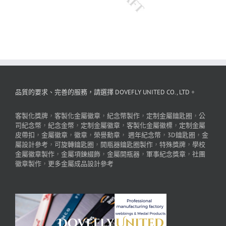
品質的要求、完善的服務，請選擇 DOVEFLY UNITED CO., LTD。
客製化獎牌
，
客製化金屬徽章
，
紀念幣製作
，
定制金屬鑰匙圈
，
公
司紀念幣
，
紀念金幣
，
定制金屬徽章
，
客製化金屬徽標
，
定制金屬
皮帶扣
，
金屬徽章
，
徽章
，
榮譽勳章
，
週年紀念幣
，
3D鑰匙圈
，
金
屬設計參考
，
可旋轉鑰匙圈
，
開瓶器鑰匙圈製作
，
特殊獎牌
，
學校
金屬徽章製作
，
金屬項鍊綴飾
，
金屬開瓶器
，
軍事紀念獎章
，
社團
徽章製作
，
更多金屬成品設計參考