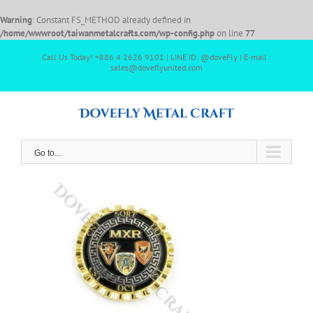
Warning
: Constant FS_METHOD already defined in
/home/wwwroot/taiwanmetalcrafts.com/wp-config.php
on line
77
Call Us Today! +886 4 2626 9101 | LINE ID: @doveFly | E-mail :
sales@doveflyunited.com
Go to...