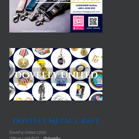
DoveFly United LOGO
Official LINE@ID：
@dovefly