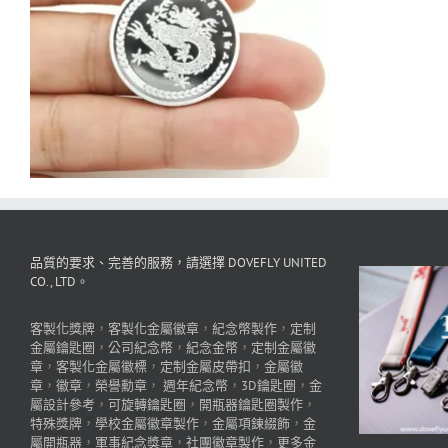
品質的要求、完善的服務，請選擇 DOVEFLY UNITED
CO., LTD。
客製化獎牌
，
客製化金屬徽章
，
紀念幣製作
，
定制
金屬鑰匙圈
，
公司紀念幣
，
紀念金幣
，
定制金屬徽
章
，
客製化金屬徽標
，
定制金屬皮帶扣
，
金屬徽
章
，
徽章
，
榮譽勳章
，
週年紀念幣
，
3D鑰匙圈
，
金
屬設計參考
，
可旋轉鑰匙圈
，
開瓶器鑰匙圈製作
，
特殊獎牌
，
學校金屬徽章製作
，
金屬項鍊綴飾
，
金
屬開瓶器
，
軍事紀念獎章
，
社團徽章製作
，
更多金