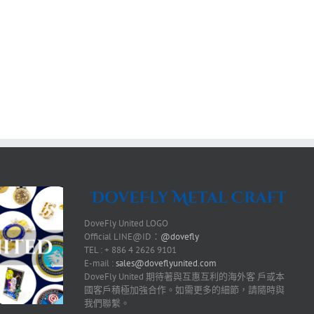
DoveFly United LOGO
Official LINE@ID：
@dovefly
TEL : + 886 4 2626 9101
E-mail :
sales@doveflyunited.com
DoveFly United 期待著與互惠互利的海外客 戶或本
國客戶積極加強合作。如需更多的細節，請隨時與
我們聯繫。