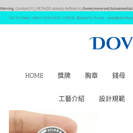
Warning
: Constant FS_METHOD already defined in
/home/wwwroot/taiwanmetalcr
Call Us Today! +886 4 2626 9101 | LINE ID: @doveFly | E-mail : sales@doveflyu
HOME
獎牌
胸章
錢母
工藝介紹
設計規範