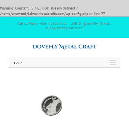
Warning
: Constant FS_METHOD already defined in
/home/wwwroot/taiwanmetalcrafts.com/wp-config.php
on line
77
Call Us Today! +886 4 2626 9101 | LINE ID: @doveFly | E-mail :
sales@doveflyunited.com
Go to...