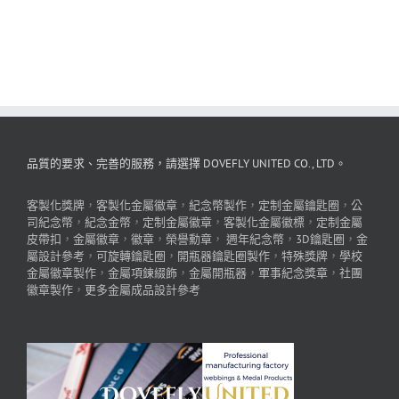
品質的要求、完善的服務，請選擇 DOVEFLY UNITED CO., LTD。
客製化獎牌
，
客製化金屬徽章
，
紀念幣製作
，
定制金屬鑰匙圈
，
公
司紀念幣
，
紀念金幣
，
定制金屬徽章
，
客製化金屬徽標
，
定制金屬
皮帶扣
，
金屬徽章
，
徽章
，
榮譽勳章
，
週年紀念幣
，
3D鑰匙圈
，
金
屬設計參考
，
可旋轉鑰匙圈
，
開瓶器鑰匙圈製作
，
特殊獎牌
，
學校
金屬徽章製作
，
金屬項鍊綴飾
，
金屬開瓶器
，
軍事紀念獎章
，
社團
徽章製作
，
更多金屬成品設計參考