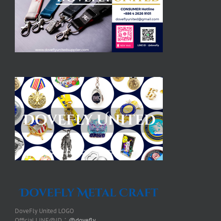
DoveFly United LOGO
Official LINE@ID：
@dovefly