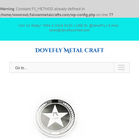
Warning
: Constant FS_METHOD already defined in
/home/wwwroot/taiwanmetalcrafts.com/wp-config.php
on line
77
Call Us Today! +886 4 2626 9101 | LINE ID: @doveFly | E-mail :
sales@doveflyunited.com
Go to...