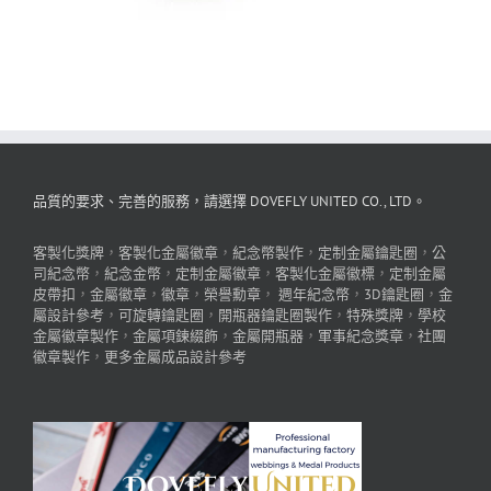
品質的要求、完善的服務，請選擇 DOVEFLY UNITED CO., LTD。
客製化獎牌
，
客製化金屬徽章
，
紀念幣製作
，
定制金屬鑰匙圈
，
公
司紀念幣
，
紀念金幣
，
定制金屬徽章
，
客製化金屬徽標
，
定制金屬
皮帶扣
，
金屬徽章
，
徽章
，
榮譽勳章
，
週年紀念幣
，
3D鑰匙圈
，
金
屬設計參考
，
可旋轉鑰匙圈
，
開瓶器鑰匙圈製作
，
特殊獎牌
，
學校
金屬徽章製作
，
金屬項鍊綴飾
，
金屬開瓶器
，
軍事紀念獎章
，
社團
徽章製作
，
更多金屬成品設計參考