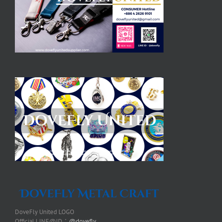
DoveFly United LOGO
Official LINE@ID：
@dovefly