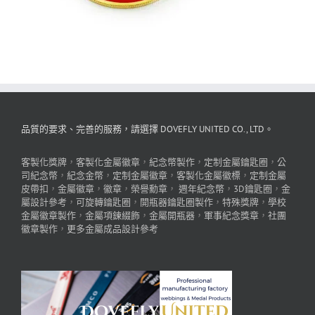
品質的要求、完善的服務，請選擇 DOVEFLY UNITED CO., LTD。
客製化獎牌
，
客製化金屬徽章
，
紀念幣製作
，
定制金屬鑰匙圈
，
公
司紀念幣
，
紀念金幣
，
定制金屬徽章
，
客製化金屬徽標
，
定制金屬
皮帶扣
，
金屬徽章
，
徽章
，
榮譽勳章
，
週年紀念幣
，
3D鑰匙圈
，
金
屬設計參考
，
可旋轉鑰匙圈
，
開瓶器鑰匙圈製作
，
特殊獎牌
，
學校
金屬徽章製作
，
金屬項鍊綴飾
，
金屬開瓶器
，
軍事紀念獎章
，
社團
徽章製作
，
更多金屬成品設計參考