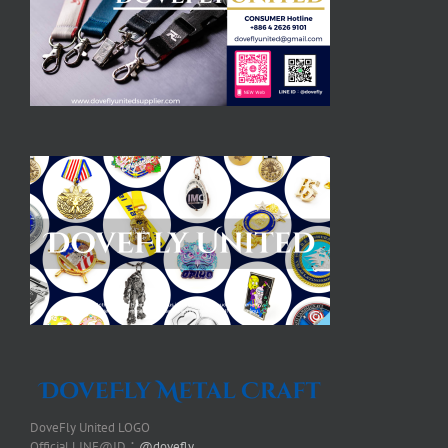
DoveFly United LOGO
Official LINE@ID：
@dovefly