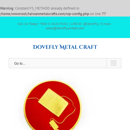
Warning
: Constant FS_METHOD already defined in
/home/wwwroot/taiwanmetalcrafts.com/wp-config.php
on line
77
Call Us Today! +886 4 2626 9101 | LINE ID: @doveFly | E-mail :
sales@doveflyunited.com
Go to...