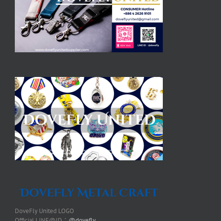
DoveFly United LOGO
Official LINE@ID：
@dovefly