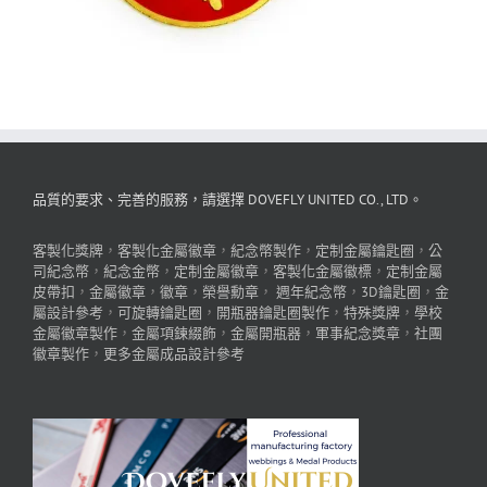
品質的要求、完善的服務，請選擇 DOVEFLY UNITED CO., LTD。
客製化獎牌
，
客製化金屬徽章
，
紀念幣製作
，
定制金屬鑰匙圈
，
公
司紀念幣
，
紀念金幣
，
定制金屬徽章
，
客製化金屬徽標
，
定制金屬
皮帶扣
，
金屬徽章
，
徽章
，
榮譽勳章
，
週年紀念幣
，
3D鑰匙圈
，
金
屬設計參考
，
可旋轉鑰匙圈
，
開瓶器鑰匙圈製作
，
特殊獎牌
，
學校
金屬徽章製作
，
金屬項鍊綴飾
，
金屬開瓶器
，
軍事紀念獎章
，
社團
徽章製作
，
更多金屬成品設計參考