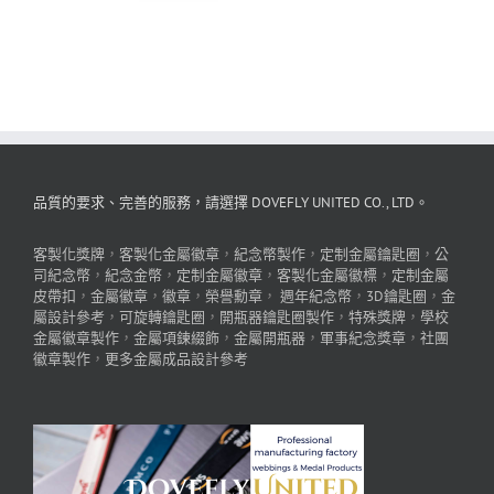
品質的要求、完善的服務，請選擇 DOVEFLY UNITED CO., LTD。
客製化獎牌
，
客製化金屬徽章
，
紀念幣製作
，
定制金屬鑰匙圈
，
公
司紀念幣
，
紀念金幣
，
定制金屬徽章
，
客製化金屬徽標
，
定制金屬
皮帶扣
，
金屬徽章
，
徽章
，
榮譽勳章
，
週年紀念幣
，
3D鑰匙圈
，
金
屬設計參考
，
可旋轉鑰匙圈
，
開瓶器鑰匙圈製作
，
特殊獎牌
，
學校
金屬徽章製作
，
金屬項鍊綴飾
，
金屬開瓶器
，
軍事紀念獎章
，
社團
徽章製作
，
更多金屬成品設計參考