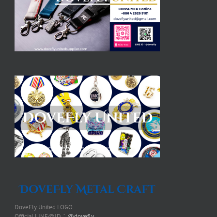
DoveFly United LOGO
Official LINE@ID：
@dovefly