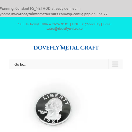
Warning
: Constant FS_METHOD already defined in
/home/wwwroot/taiwanmetalcrafts.com/wp-config.php
on line
77
Call Us Today! +886 4 2626 9101 | LINE ID: @doveFly | E-mail :
sales@doveflyunited.com
Go to...