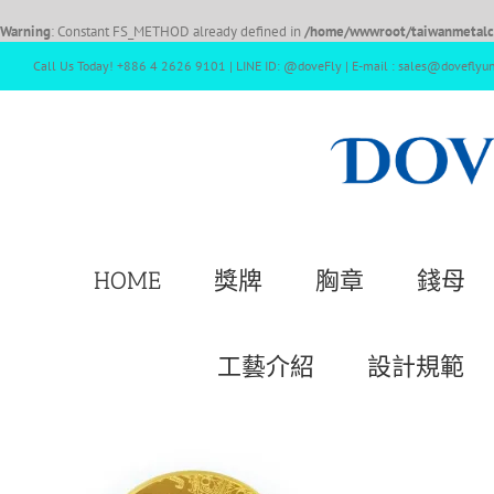
Warning
: Constant FS_METHOD already defined in
/home/wwwroot/taiwanmetalcr
Call Us Today! +886 4 2626 9101 | LINE ID: @doveFly | E-mail : sales@doveflyu
HOME
獎牌
胸章
錢母
工藝介紹
設計規範