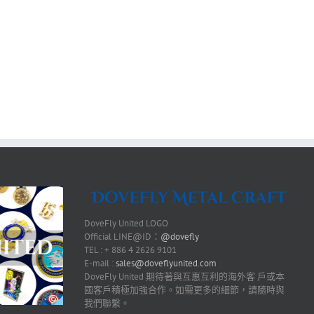
DoveFly United LOGO
Official LINE@ID：
@dovefly
TEL : + 886 4 2626 9101
E-mail :
sales@doveflyunited.com
DoveFly United 期待著與互惠互利的海外客 戶或本
國客戶積極加強合作。如需更多的細節，請隨時與
我們聯繫。