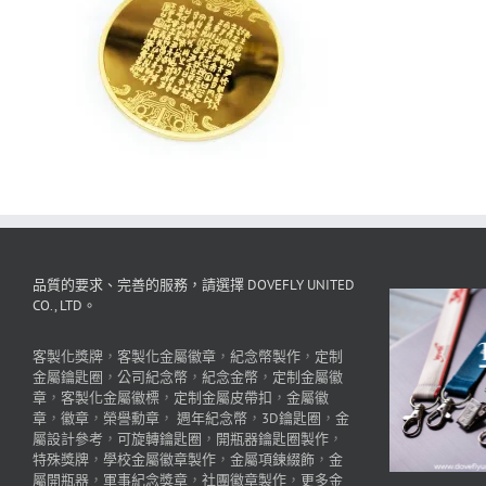
品質的要求、完善的服務，請選擇 DOVEFLY UNITED
CO., LTD。
客製化獎牌
，
客製化金屬徽章
，
紀念幣製作
，
定制
金屬鑰匙圈
，
公司紀念幣
，
紀念金幣
，
定制金屬徽
章
，
客製化金屬徽標
，
定制金屬皮帶扣
，
金屬徽
章
，
徽章
，
榮譽勳章
，
週年紀念幣
，
3D鑰匙圈
，
金
屬設計參考
，
可旋轉鑰匙圈
，
開瓶器鑰匙圈製作
，
特殊獎牌
，
學校金屬徽章製作
，
金屬項鍊綴飾
，
金
屬開瓶器
，
軍事紀念獎章
，
社團徽章製作
，
更多金