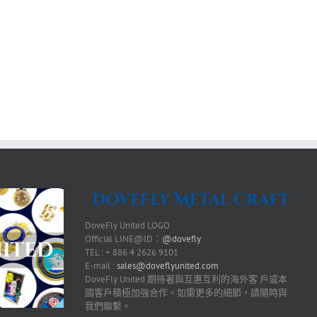
DoveFly United LOGO
Official LINE@ID：
@dovefly
TEL : + 886 4 2626 9101
E-mail :
sales@doveflyunited.com
DoveFly United 期待著與互惠互利的海外客 戶或本
國客戶積極加強合作。如需更多的細節，請隨時與
我們聯繫。