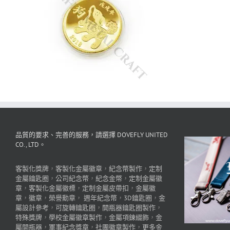
品質的要求、完善的服務，請選擇 DOVEFLY UNITED
CO., LTD。
客製化獎牌
，
客製化金屬徽章
，
紀念幣製作
，
定制
金屬鑰匙圈
，
公司紀念幣
，
紀念金幣
，
定制金屬徽
章
，
客製化金屬徽標
，
定制金屬皮帶扣
，
金屬徽
章
，
徽章
，
榮譽勳章
，
週年紀念幣
，
3D鑰匙圈
，
金
屬設計參考
，
可旋轉鑰匙圈
，
開瓶器鑰匙圈製作
，
特殊獎牌
，
學校金屬徽章製作
，
金屬項鍊綴飾
，
金
屬開瓶器
，
軍事紀念獎章
，
社團徽章製作
，
更多金