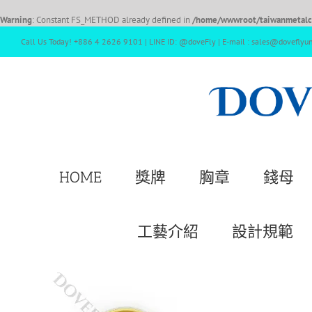
Warning
: Constant FS_METHOD already defined in
/home/wwwroot/taiwanmetalcr
Call Us Today! +886 4 2626 9101 | LINE ID: @doveFly | E-mail : sales@doveflyu
HOME
獎牌
胸章
錢母
工藝介紹
設計規範