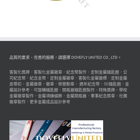
品質的要求、完善的服務，請選擇 DOVEFLY UNITED CO., LTD。
客製化獎牌
，
客製化金屬徽章
，
紀念幣製作
，
定制金屬鑰匙圈
，
公
司紀念幣
，
紀念金幣
，
定制金屬徽章
，
客製化金屬徽標
，
定制金屬
皮帶扣
，
金屬徽章
，
徽章
，
榮譽勳章
，
週年紀念幣
，
3D鑰匙圈
，
金
屬設計參考
，
可旋轉鑰匙圈
，
開瓶器鑰匙圈製作
，
特殊獎牌
，
學校
金屬徽章製作
，
金屬項鍊綴飾
，
金屬開瓶器
，
軍事紀念獎章
，
社團
徽章製作
，
更多金屬成品設計參考