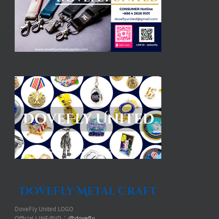
DoveFly United LOGO
Official LINE@ID：
@dovefly