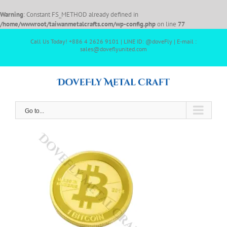
Warning
: Constant FS_METHOD already defined in
/home/wwwroot/taiwanmetalcrafts.com/wp-config.php
on line
77
Call Us Today! +886 4 2626 9101 | LINE ID: @doveFly | E-mail :
sales@doveflyunited.com
Go to...