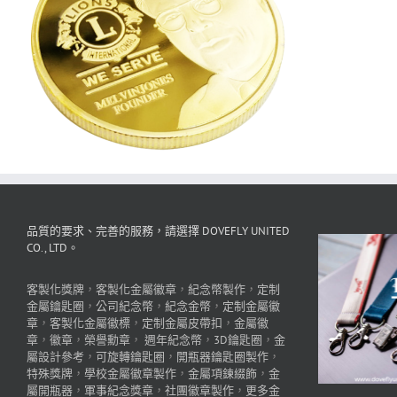
品質的要求、完善的服務，請選擇 DOVEFLY UNITED
CO., LTD。
客製化獎牌
，
客製化金屬徽章
，
紀念幣製作
，
定制
金屬鑰匙圈
，
公司紀念幣
，
紀念金幣
，
定制金屬徽
章
，
客製化金屬徽標
，
定制金屬皮帶扣
，
金屬徽
章
，
徽章
，
榮譽勳章
，
週年紀念幣
，
3D鑰匙圈
，
金
屬設計參考
，
可旋轉鑰匙圈
，
開瓶器鑰匙圈製作
，
特殊獎牌
，
學校金屬徽章製作
，
金屬項鍊綴飾
，
金
屬開瓶器
，
軍事紀念獎章
，
社團徽章製作
，
更多金