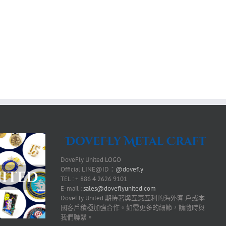
DoveFly United LOGO
Official LINE@ID：
@dovefly
TEL : + 886 4 2626 9101
E-mail :
sales@doveflyunited.com
DoveFly United 期待著與互惠互利的海外客 戶或本
國客戶積極加強合作。如需更多的細節，請隨時與
我們聯繫。