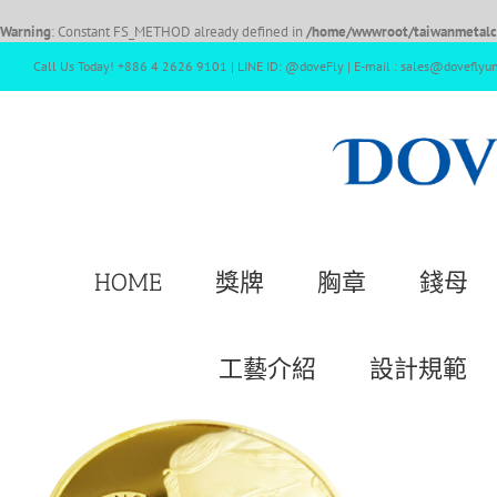
Warning
: Constant FS_METHOD already defined in
/home/wwwroot/taiwanmetalcr
Call Us Today! +886 4 2626 9101 | LINE ID: @doveFly | E-mail : sales@doveflyu
HOME
獎牌
胸章
錢母
工藝介紹
設計規範