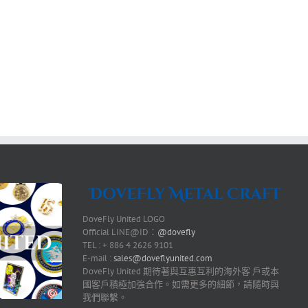
DoveFly United LOGO
Official LINE@ID：
@dovefly
TEL : + 886 4 2626 9101
E-mail :
sales@doveflyunited.com
DoveFly United 期待著與互惠互利的海外客 戶或本
國客戶積極加強合作。如需更多的細節，請隨時與
我們聯繫。