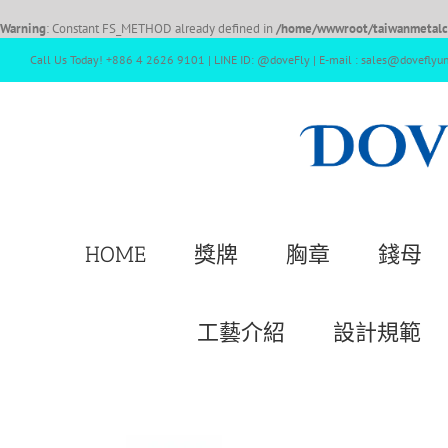
Warning
: Constant FS_METHOD already defined in
/home/wwwroot/taiwanmetalcr
Call Us Today! +886 4 2626 9101 | LINE ID: @doveFly | E-mail : sales@doveflyu
HOME
獎牌
胸章
錢母
工藝介紹
設計規範