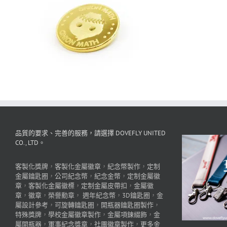
品質的要求、完善的服務，請選擇 DOVEFLY UNITED
CO., LTD。
客製化獎牌
，
客製化金屬徽章
，
紀念幣製作
，
定制
金屬鑰匙圈
，
公司紀念幣
，
紀念金幣
，
定制金屬徽
章
，
客製化金屬徽標
，
定制金屬皮帶扣
，
金屬徽
章
，
徽章
，
榮譽勳章
，
週年紀念幣
，
3D鑰匙圈
，
金
屬設計參考
，
可旋轉鑰匙圈
，
開瓶器鑰匙圈製作
，
特殊獎牌
，
學校金屬徽章製作
，
金屬項鍊綴飾
，
金
屬開瓶器
，
軍事紀念獎章
，
社團徽章製作
，
更多金