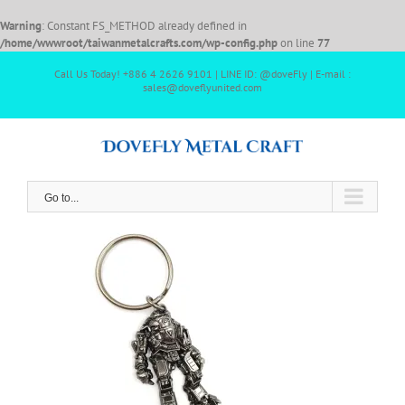
Warning
: Constant FS_METHOD already defined in
/home/wwwroot/taiwanmetalcrafts.com/wp-config.php
on line
77
Call Us Today! +886 4 2626 9101 | LINE ID: @doveFly | E-mail :
sales@doveflyunited.com
Go to...