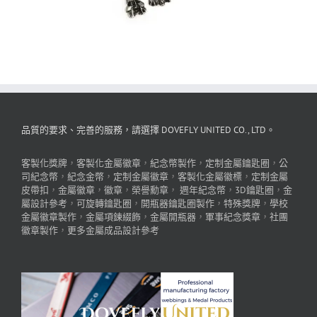
品質的要求、完善的服務，請選擇 DOVEFLY UNITED CO., LTD。
客製化獎牌
，
客製化金屬徽章
，
紀念幣製作
，
定制金屬鑰匙圈
，
公
司紀念幣
，
紀念金幣
，
定制金屬徽章
，
客製化金屬徽標
，
定制金屬
皮帶扣
，
金屬徽章
，
徽章
，
榮譽勳章
，
週年紀念幣
，
3D鑰匙圈
，
金
屬設計參考
，
可旋轉鑰匙圈
，
開瓶器鑰匙圈製作
，
特殊獎牌
，
學校
金屬徽章製作
，
金屬項鍊綴飾
，
金屬開瓶器
，
軍事紀念獎章
，
社團
徽章製作
，
更多金屬成品設計參考