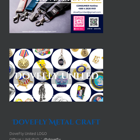
DoveFly United LOGO
Official LINE@ID：
@dovefly