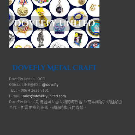
DoveFly United LOGO
Official LINE@ID：
@dovefly
TEL : + 886 4 2626 9101
E-mail :
sales@doveflyunited.com
DoveFly United 期待著與互惠互利的海外客 戶或本國客戶積極加強
合作。如需更多的細節，請隨時與我們聯繫。