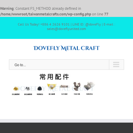
Warning
: Constant FS_METHOD already defined in
/home/wwwroot/taiwanmetalcrafts.com/wp-config.php
on line
77
Call Us Today! +886 4 2626 9101 | LINE ID: @doveFly | E-mail :
sales@doveflyunited.com
Go to...