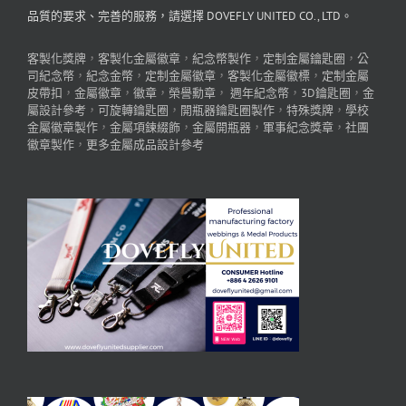
品質的要求、完善的服務，請選擇 DOVEFLY UNITED CO., LTD。
客製化獎牌
，
客製化金屬徽章
，
紀念幣製作
，
定制金屬鑰匙圈
，
公
司紀念幣
，
紀念金幣
，
定制金屬徽章
，
客製化金屬徽標
，
定制金屬
皮帶扣
，
金屬徽章
，
徽章
，
榮譽勳章
，
週年紀念幣
，
3D鑰匙圈
，
金
屬設計參考
，
可旋轉鑰匙圈
，
開瓶器鑰匙圈製作
，
特殊獎牌
，
學校
金屬徽章製作
，
金屬項鍊綴飾
，
金屬開瓶器
，
軍事紀念獎章
，
社團
徽章製作
，
更多金屬成品設計參考